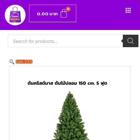
0.00
บาท
Sale 33%