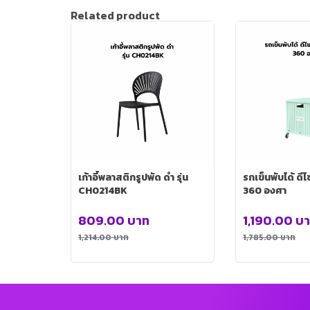
Related product
เก้าอี้พลาสติกรูปพัด ดำ รุ่น
รถเข็นพับได้ ดีไซน์สวย หมุนได้
CH0214BK
360 องศา
809.00
บาท
1,190.00
บ
1,214.00
บาท
1,785.00
บาท