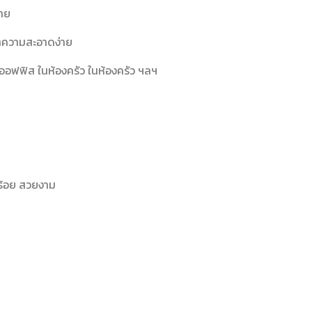
าย
ะทำความสะอาดง่าย
ในออฟฟิส ในห้องครัว ในห้องครัว ฯลฯ
บร้อย สวยงาม