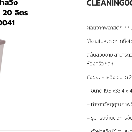
CLEANING0
ผลิตจากพลาสติก PP เ
ใช้งานไม่สะดวก เททิ้ง
สีสันสวยงาม สามารถวาง
ห้องครัว ฯลฯ
ถังขยะ ฝาสวิง ขนาด 20
– ขนาด 19.5 x33.4 x 
– ทำจากวัสดุคุณภาพ
– รูปทรงง่ายต่อการจั
– ตัวฝาสวิง ใช้งานสะ