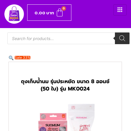
0.00
บาท
Sale 33%