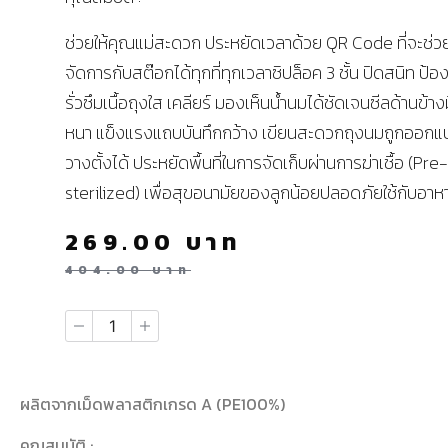
ช่วยให้คุณแม่สะดวก ประหยัดเวลาด้วย QR Code ที่จะช่ว
จัดการกับสต๊อกได้ทุกที่ทุกเวลาซิปล็อค 3 ชั้น ปิดสนิท ป้อ
รั่วซึมเนื้อถุงใส เคลียร์ มองเห็นน้ำนมได้ชัดเจนซีลด้านข้า
หนา แข็งแรงแถบบันทึกกว้าง เขียนสะดวกถุงนมถูกออกแบ
วางตั้งได้ ประหยัดพื้นที่ในการจัดเก็บผ่านการฆ่าเชื้อ (Pre-
sterilized) เพื่อสุขอนามัยของลูกน้อยปลอดภัยใช้กับอาห
269.00
บาท
404.00
บาท
ผลิตจากเม็ดพลาสติกเกรด A (PE100%)
คุณสมบัติ :