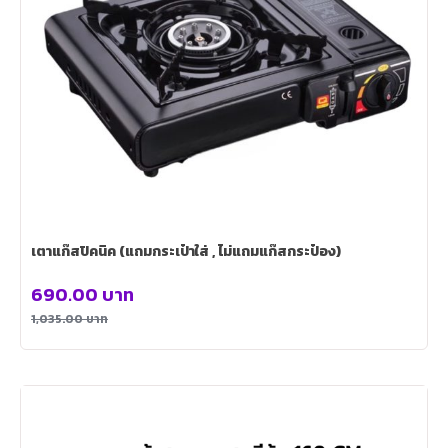
เตาแก๊สปิคนิค (แถมกระเป๋าใส่ , ไม่แถมแก๊สกระป๋อง)
690.00
บาท
1,035.00
บาท