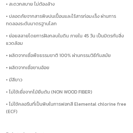
• สะดวกสบาย ไม่ต้องล้าง
• ปลอดภัยจากสารพิษปนเปื้อนและไร้สารก่อมะเร็ง ผ่านการ
ทดลองระดับมาตรฐานโลก
• ย่อยสลายโดยการฝังกลบในดิน ภายใน 45 วัน เป็นมิตรกับสิ่ง
แวดล้อม
• ผลิตจากเยื่อพืชธรรมชาติ 100% ผ่านกรรมวิธีทันสมัย
• ผลิตจากเยื่อชานอ้อย
• มีสีขาว
• ไม่ใช้เยื่อจากไม้ยืนต้น (NON WOOD FIBER)
• ไม่ใช้คลอรีนที่เป็นพิษในการฟอกสี Elemental chlorine free
(ECF)