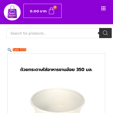
0.00
บาท
Sale 33%