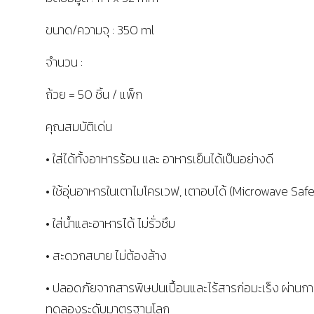
ขนาด/ความจุ : 350 ml
จำนวน :
ถ้วย = 50 ชิ้น / แพ็ก
คุณสมบัติเด่น
• ใส่ได้ทั้งอาหารร้อน และ อาหารเย็นได้เป็นอย่างดี
• ใช้อุ่นอาหารในเตาไมโครเวฟ, เตาอบได้ (Microwave Safe
• ใส่น้ำและอาหารได้ ไม่รั่วซึม
• สะดวกสบาย ไม่ต้องล้าง
• ปลอดภัยจากสารพิษปนเปื้อนและไร้สารก่อมะเร็ง ผ่านก
ทดลองระดับมาตรฐานโลก