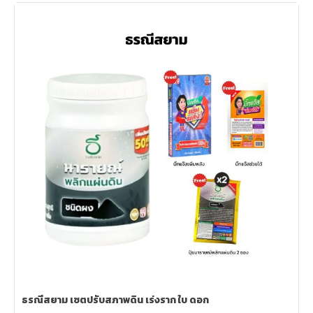
ธรณีสยาม เซตปรับสภาพดิน เร่งราก ใบ ดอก