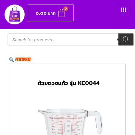
0.00
บาท
Sale 33%