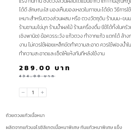
แรง ทนทาน ชั่งตวงส่วนผสมได้แม่นยำกว่าเก่า ทนอุณหภูม
ได้ดี ลักษณะใส มองเห็นของเหลวในภาชนะได้ชัด วิธีการใช
เหมาะสำหรับตวงส่วนผสม หรือ ตวงวัตถุดิบ ร้านนม-ขนม
ร้านชานมไข่มุก ร้านน้ำผลไม้ ร้านเครื่องดื่ม (ใช้ได้ทั้งในครั
เชิงพานิช) ข้อควรระวัง แก้วตวง ทำจากแก้ว แตกได้ ล้างก
งาน ไม่ควรใช้ฝอยเหล็กขัดทำความสะอาด ควรใช้ฟองน้ำใ
ทำความสะอาดและเช็ดให้แห้งทันทีหลังใช้งาน
289.00
บาท
434.00
บาท
ถ้วยตวงแก้วเนื้อหนา
ผลิตจากแก้วบอโรซิลิเกตเนื้อหนาพิเศษ ก้นแก้วหนาพิเศษ แข็ง