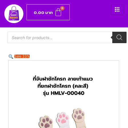
0.00
บาท
Sale 33%