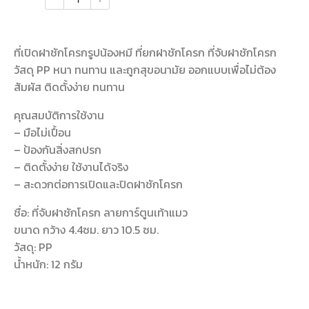
ที่เปิดฝาชักโครกรูปน้องหมี ที่ยกฝาชักโครก ที่จับฝาชักโครก
วัสดุ PP หนา ทนทาน และถูกสุขอนามัย ออกแบบเพื่อไม่ต้อง
สัมผัส ติดตั้งง่าย ทนทาน
คุณสมบัติการใช้งาน
– มือไม่เปื้อน
– ป้องกันสิ่งสกปรก
– ติดตั้งง่าย ใช้งานได้จริง
– สะดวกต่อการเปิดและปิดฝาชักโครก
ชื่อ: ที่จับฝาชักโครก ลายการ์ตูนเท้าแมว
ขนาด กว้าง 4.4ซม. ยาว 10.5 ซม.
วัสดุ: PP
น้ำหนัก: 12 กรัม