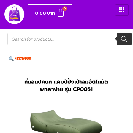
0.00
บาท
Sale 33%