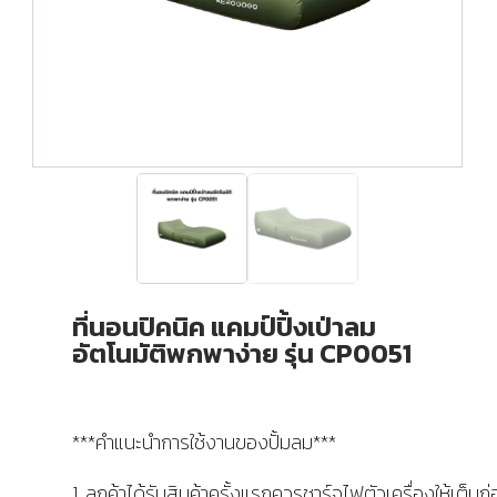
ที่นอนปิคนิค แคมป์ปิ้งเป่าลม
อัตโนมัติพกพาง่าย รุ่น CP0051
***คำแนะนำการใช้งานของปั้มลม***
1. ลูกค้าได้รับสินค้าครั้งแรกควรชาร์จไฟตัวเครื่องให้เต็มก่