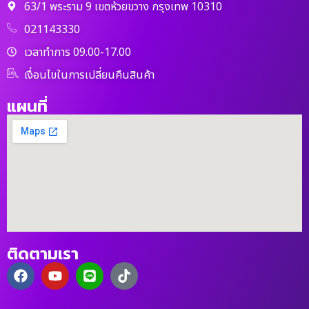
63/1 พระราม 9 เขตห้วยขวาง กรุงเทพ 10310
021143330
เวลาทำการ 09.00-17.00
เงื่อนไขในการเปลี่ยนคืนสินค้า
แผนที่
ติดตามเรา