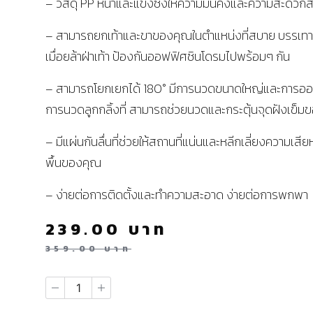
– วัสดุ PP หนาและแข็งซึ่งให้ความมั่นคงและความสะดวก
– สามารถยกเท้าและขาของคุณในตำแหน่งที่สบาย บรรเท
เมื่อยล้าฝ่าเท้า ป้องกันออฟฟิศซินโดรมไปพร้อมๆ กัน
– สามารถโยกเยกได้ 180° มีการนวดขนาดใหญ่และการอ
การนวดลูกกลิ้งที่ สามารถช่วยนวดและกระตุ้นจุดฝังเข็มข
– มีแผ่นกันลื่นที่ช่วยให้สถานที่แน่นและหลีกเลี่ยงความเสี
พื้นของคุณ
– ง่ายต่อการติดตั้งและทำความสะอาด ง่ายต่อการพกพา
239.00
บาท
359.00
บาท