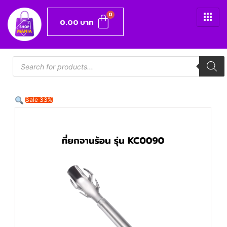
0.00
บาท
Sale 33%