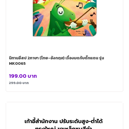
นิทานอีสป 2ภาษา (ไทย-อังกฤษ) เรื่องมดกับตั๊กแตน รุ่น
MK0065
199.00
บาท
299.00
บาท