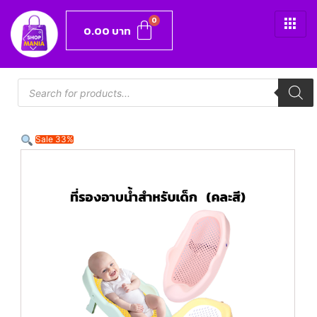
0.00
บาท
Sale 33%