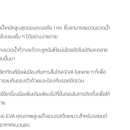
น้ำหนักสูงสุดของตะขอคือ 1 กก. ซึ่งสามารถแขวนขวดน้ำ
่และสิ่งของอื่น ๆ ได้อย่างง่ายดาย
วางขวดน้ำที่วางแก้วจะถูกขันให้แน่นโดยอัตโนมัติและคลาย
ิบขึ้นมา
ิตภัณฑ์มีแผ่นป้องกันการลื่นไถล EVA ในหลาย ๆ ที่เพื่อ
การชนกันของตัวถ้วยและป้องกันรอยขีดข่วน
ใช้เครื่องมือเพิ่มเติมเพียงไม่กี่ขั้นตอนในการติดตั้งเพื่อให้
บาย
 และ EVA คุณภาพสูงแข็งแรงรสจืดเหมาะสำหรับรถยนต์
บายอากาศแนวนอน