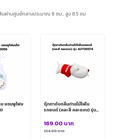
ส้นผ่านศูนย์กลางประมาณ 8 ซม., สูง 8.5 ซม
ผม แชมพูโฟม
ตุ๊กตาดับกลิ่นถ่านไม้ไผ่ใน
50
รถยนต์ (คละสี คละแบบ) รุ่น
AUTO0074
ท
169.00
บาท
254.00
บาท