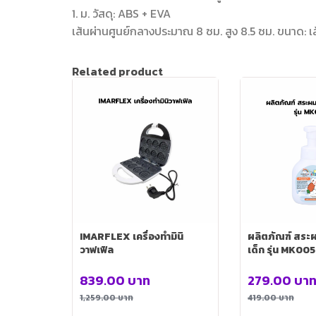
1. ม. วัสดุ: ABS + EVA
เส้นผ่านศูนย์กลางประมาณ 8 ซม. สูง 8.5 ซม. ขนาด: เ
Related product
IMARFLEX เครื่องทำมินิ
ผลิตภัณฑ์ สระ
วาฟเฟิล
เด็ก รุ่น MK00
839.00
บาท
279.00
บา
1,259.00
บาท
419.00
บาท