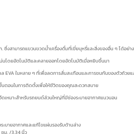
ึ่งสามารถแขวนขวดน้ำเครื่องดื่มที่เขี่ยบุหรี่และสิ่งของอื่น ๆ ได้อย่า
้แน่นโดยอัตโนมัติและคลายออกโดยอัตโนมัติเมื่อหยิบขึ้นมา
ไถล EVA ในหลาย ๆ ที่เพื่อลดการสั่นสะเทือนและการชนกันของตัวถ้วยแ
่กี่ขั้นตอนในการติดตั้งเพื่อให้ชีวิตของคุณสะดวกสบาย
จืดเหมาะสำหรับรถยนต์ส่วนใหญ่ที่มีช่องระบายอากาศแนวนอน
องระบายอากาศและแก้ไขแผ่นรองรับด้านล่าง
 ซม. /3.34 นิ้ว