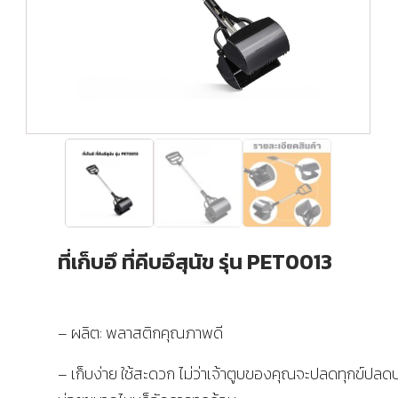
ที่เก็บอึ ที่คีบอึสุนัข รุ่น PET0013
– ผลิต: พลาสติกคุณภาพดี
– เก็บง่าย ใช้สะดวก ไม่ว่าเจ้าตูบของคุณจะปลดทุกข์ปลด