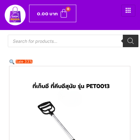
0.00
บาท
Sale 33%