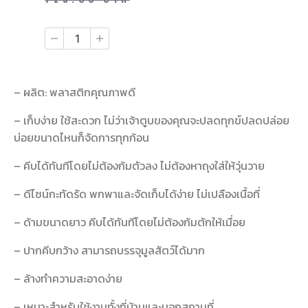
728.00
บาท
– ผลิต: พลาสติกคุณภาพดี
– เก็บง่าย ใช้สะดวก ไม่ว่าเจ้าตูบของคุณจะปลดทุกข์ปลดปล่อย
บ่อยขนาดไหนก็จัดการทุกก้อน
– คีบได้ทันทีโดยไม่ต้องก้มตัวลง ไม่ต้องหาถุงใส่ให้วุ่นวาย
– ดีไซน์กะทัดรัด พกพาและจัดเก็บได้ง่าย ไม่เปลืองเนื้อที่
– ด้ามขนาดยาว คีบได้ทันทีโดยไม่ต้องก้มตักให้เมื่อย
– ปากคีบกว้าง สามารถบรรจุมูลสัตว์ได้มาก
– ล้างทำความสะอาดง่าย
– เหมาะสำหรับใช้งานทั้งที่บ้านและนอกสถานที่