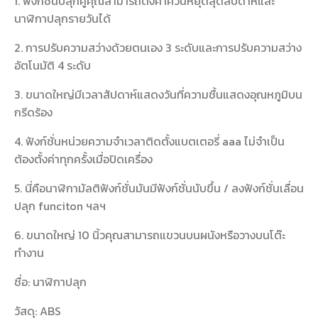
1. ฟังก์ชั่นปลุกคู่คุณสามารถตั้งค่าคี่วันหยุดสุดสัปดาห์และ
นาฬิกาปลุกรายวันได้
2. การปรับความสว่างด้วยตนเอง 3 ระดับและการปรับความสว่าง
อัตโนมัติ 4 ระดับ
3. ขนาดใหญ่มีเวลาสัปดาห์แสดงวันที่ความชื้นแสดงอุณหภูมิบน
กรีดร้อง
4. ฟังก์ชั่นหน่วยความจำเวลาติดตั้งแบตเตอรี่ aaa ไม่จำเป็น
ต้องตั้งค่าทุกครั้งเมื่อปิดเครื่อง
5. นี่คือนาฬิกามัลติฟังก์ชั่นมันมีฟังก์ชั่นนับขึ้น / ลงฟังก์ชั่นเลื่อน
ปลุก funciton ฯลฯ
6. ขนาดใหญ่ 10 นิ้วคุณสามารถแขวนบนผนังหรือวางบนโต๊ะ
ทำงาน
ชื่อ: นาฬิกาปลุก
วัสดุ: ABS