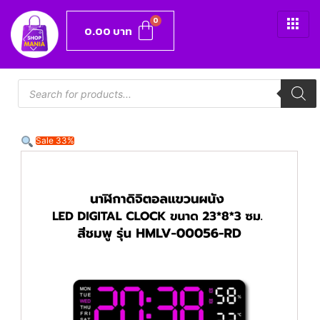
0.00
บาท
Sale 33%