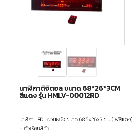
นาฬิกาดิจิตอล ขนาด 68*26*3CM
สีแดง รุ่น HMLV-00012RD
นาฬิกา LED แขวนผนัง ขนาด 68.5x26x3 ซ.ม (ไฟสีแดง) ร
– ตัวเรือนสีดำ