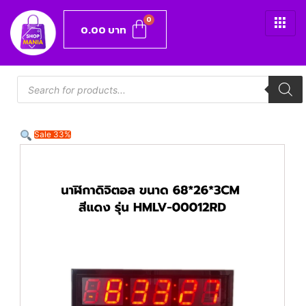
0.00
บาท
Sale 33%