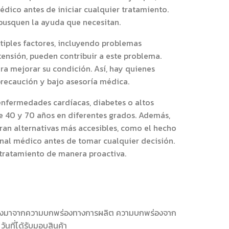
dico antes de iniciar cualquier tratamiento.
 busquen la ayuda que necesitan.
tiples factores, incluyendo problemas
ensión, pueden contribuir a este problema.
a mejorar su condición. Así, hay quienes
recaución y bajo asesoría médica.
enfermedades cardíacas, diabetes o altos
e 40 y 70 años en diferentes grados. Además,
ran alternativas más accesibles, como el hecho
onal médico antes de tomar cualquier decisión.
 tratamiento de manera proactiva.
อันเนื่องมาจากความบกพร่องทางการผลิต ความบกพร่องจาก
ันที่ได้รับมอบสินค้า