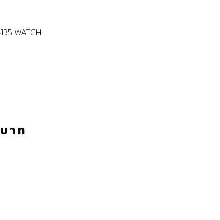
4135 WATCH
0
บาท