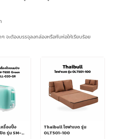
้า
ดๆ จะต้องบรรจุลงกล่องหรือหีบห่อให้เรียบร้อย
ื่องปิ้ง
Thaibull โซฟาเบด รุ่น
ิด รุ่น SM-
OLT501-100
่น HMEL-