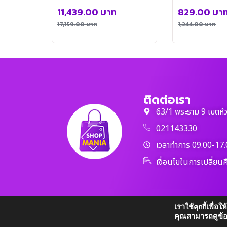
GRILL-020-G
11,439.00
บาท
829.00
บา
17,159.00
บาท
1,244.00
บาท
ติดต่อเรา
63/1 พระราม 9 เขตห้
021143330
เวลาทำการ 09.00-17.
เงื่อนไขในการเปลี่ยนค
เราใช้
เพื่อใ
คุกกี้
คุณสามารถดูข้อมูล