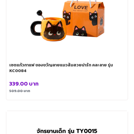
เซตแก้วกาแฟ ของขวัญลายแมวส้มสวยน่ารัก คละลาย รุ่น
KC0084
339.00
บาท
509.00
บาท