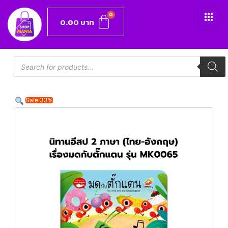
0.00
บาท
Sale 33%