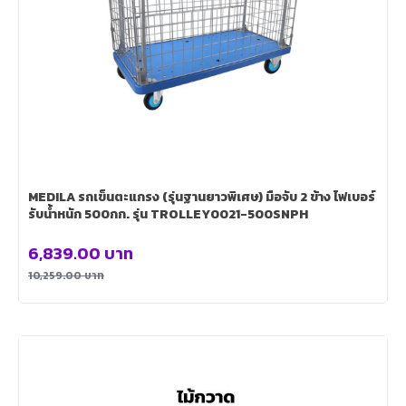
MEDILA รถเข็นตะแกรง (รุ่นฐานยาวพิเศษ) มือจับ 2 ข้าง ไฟเบอร์
รับน้ำหนัก 500กก. รุ่น TROLLEY0021-500SNPH
6,839.00
บาท
10,259.00
บาท