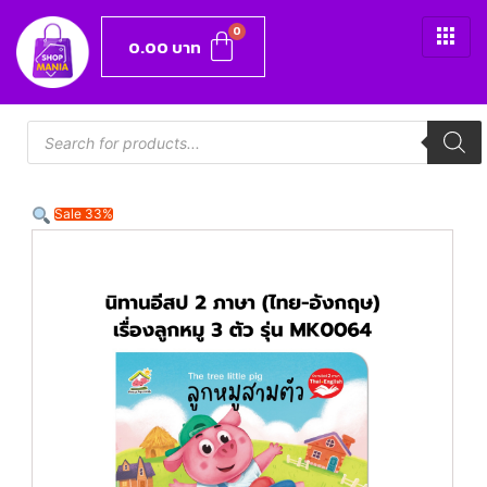
0.00
บาท
Sale 33%