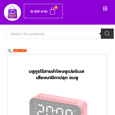
0.00
บาท
Sale 33%