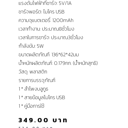
แรงดันไฟฟ้าที่ชาร์จ: 5V/1A
ชาร์จพอร์ต: ไมโคร USB
ความจุแบตเตอรี่: 1200mAh
เวลาทำงาน: ประมาณ8ชั่วโมง
เวลาในการชาร์จ: ประมาณ3ชั่วโมง
กำลังขับ: 5W
ขนาดผลิตภัณฑ์: 136*62*42มม
น้ำหนักผลิตภัณฑ์: 0.179กก. (น้ำหนักสุทธิ)
วัสดุ: พลาสติก
รายการบรรจุภัณฑ์:
1 * ลำโพงบลูทูธ
1 * สายข้อมูลไมโคร USB
1 * คู่มือการใช้
349.00
บาท