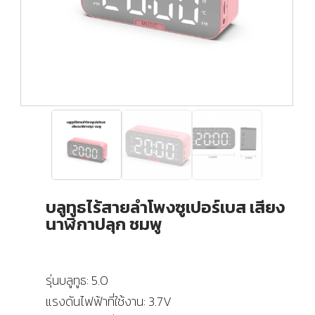
บลูทูธไร้สายลำโพงซูเปอร์เบส เสียง
นาฬิกาปลุก ชมพู
รุ่นบลูทูธ: 5.0
แรงดันไฟฟ้าที่ใช้งาน: 3.7V