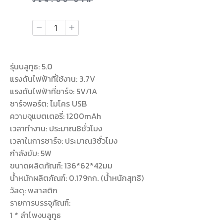
524.00
บาท
รุ่นบลูทูธ: 5.0
แรงดันไฟฟ้าที่ใช้งาน: 3.7V
แรงดันไฟฟ้าที่ชาร์จ: 5V/1A
ชาร์จพอร์ต: ไมโคร USB
ความจุแบตเตอรี่: 1200mAh
เวลาทำงาน: ประมาณ8ชั่วโมง
เวลาในการชาร์จ: ประมาณ3ชั่วโมง
กำลังขับ: 5W
ขนาดผลิตภัณฑ์: 136*62*42มม
น้ำหนักผลิตภัณฑ์: 0.179กก. (น้ำหนักสุทธิ)
วัสดุ: พลาสติก
รายการบรรจุภัณฑ์:
1 * ลำโพงบลูทูธ