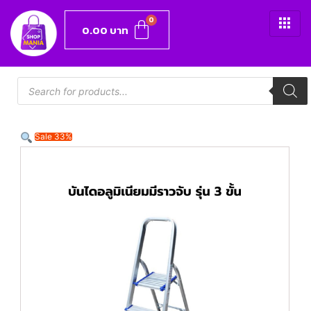
0.00
บาท
Sale 33%