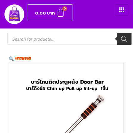
0.00
บาท
Sale 33%