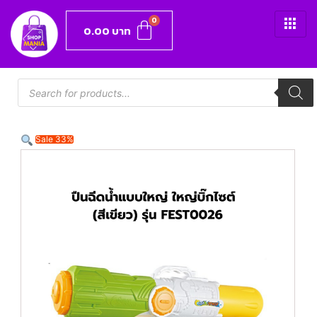
0.00
บาท
Sale 33%