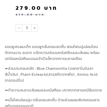
279.00
บาท
419.00
บาท
แชมพูสระผมเด็ก แชมพูกลิ่นหอมสดชื่น ฟองโฟมนุ่มอ่อนโยน
ติดทนนาน สะอาด ขจัดความมันบนหนังศรีษะและเส้นผม พร้อม
ปกป้องหนังศีรษะของเจ้าตัวเล็กจากการระคายเคือง
➦ส่วนประกอบหลัก : Blue Chamomilla (ดอกคาโมมิลลา
สีน้ำเงิน) , Plant-Exteacts(สารสกัดจากพืช) , Amino Acid
(กรดอะมิโน)
➦ทำความสะอาดเส้นผมและหนังศีรษะ ปราศจากสารเคมีอันตราย
➦เนื้อโฟมอ่อนนุ่ม กลิ่นหอมสดชื่น ด้วยส่วนผสมพิเศษของสาร
สกัดจากธรรมชาติ