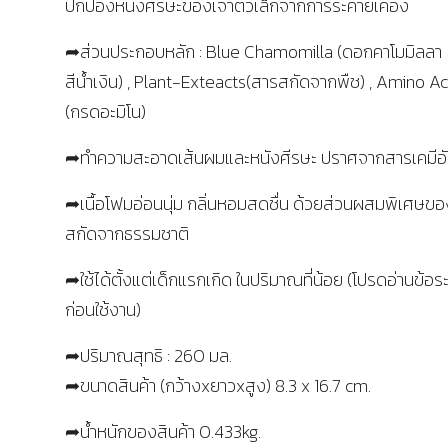
ปกป้องหนังศีรษะของเจ้าตัวเล็กจากการระคายเคือง
➦ส่วนประกอบหลัก : Blue Chamomilla (ดอกคาโมมิลลา
สีน้ำเงิน) , Plant-Exteacts(สารสกัดจากพืช) , Amino Ac
(กรดอะมิโน)
➦ทำความสะอาดเส้นผมและหนังศีรษะ ปราศจากสารเคมีอ
➦เนื้อโฟมอ่อนนุ่ม กลิ่นหอมสดชื่น ด้วยส่วนผสมพิเศษข
สกัดจากธรรมชาติ
➦ใช้ได้ตั้งแต่เด็กแรกเกิด ในปริมาณที่น้อย (โปรดอ่านข้อระ
ก่อนใช้งาน)
➦ปริมาณสุทธิ : 260 มล.
➦ขนาดสินค้า (กว้างxยาวxสูง) 8.3 x 16.7 cm.
➦น้ำหนักของสินค้า 0.433kg.