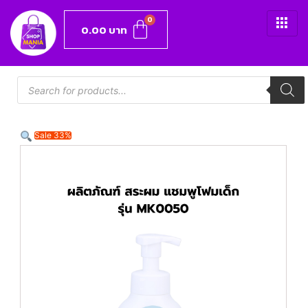
0.00
บาท
Sale 33%