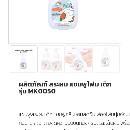
ผลิตภัณฑ์ สระผม แชมพูโฟม เด็ก
รุ่น MK0050
แชมพูสระผมเด็ก แชมพูกลิ่นหอมสดชื่น ฟองโฟมนุ่มอ่อน
ทนนาน สะอาด ขจัดความมันบนหนังศรีษะและเส้นผม พร้