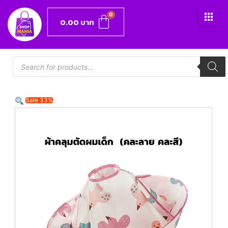
0.00
บาท
Sale 33%