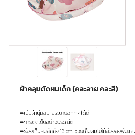
ผ้าคลุมตัดผมเด็ก (คละลาย คละสี)
➦เนื้อผ้านุ่มสบายระบายอากาศได้ดี
➦การตัดเย็บอย่างประณีต
➦ร่องเก็บผมลึกถึง 12 cm. ช่วยเก็บผมไม่ให้ล่วงลงพื้นแล