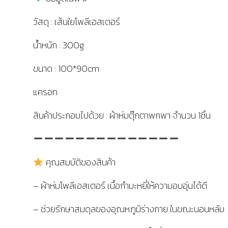
วัสดุ : เส้นใยโพลีเอสเตอร์
น้ำหนัก : 300g
ขนาด : 100*90cm
แครอท
สินค้าประกอบไปด้วย : ผ้าห่มตุ๊กตาพกพา จำนวน 1ชิ้น
คุณสมบัติของสินค้า
– ผ้าห่มโพลีเอสเตอร์ เนื้อกำมะหยี่ให้ความอบอุ่นได้ดี
– ช่วยรักษาสมดุลของอุณหภูมิร่างกาย ในขณะนอนหลับ