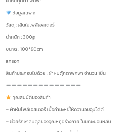
ผ้าห่มตุ๊กตา พกพา
ข้อมูลเฉพาะ
วัสดุ : เส้นใยโพลีเอสเตอร์
น้ำหนัก : 300g
ขนาด : 100*90cm
แครอท
สินค้าประกอบไปด้วย : ผ้าห่มตุ๊กตาพกพา จำนวน 1ชิ้น
คุณสมบัติของสินค้า
– ผ้าห่มโพลีเอสเตอร์ เนื้อกำมะหยี่ให้ความอบอุ่นได้ดี
– ช่วยรักษาสมดุลของอุณหภูมิร่างกาย ในขณะนอนหลับ