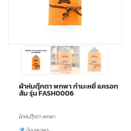
ผ้าห่มตุ๊กตา พกพา กำมะหยี่ แครอท
ส้ม รุ่น FASH0006
ผ้าห่มตุ๊กตา พกพา
ข้อมูลเฉพาะ