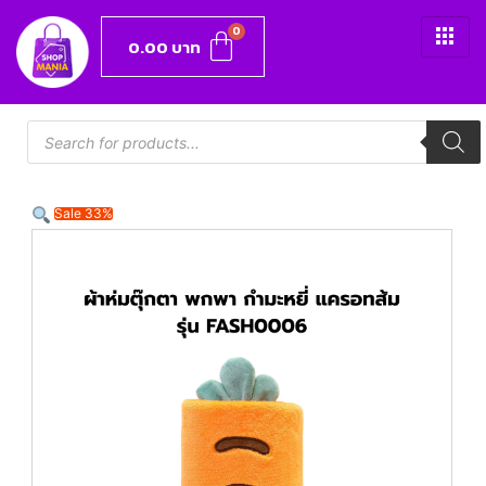
0.00
บาท
Sale 33%