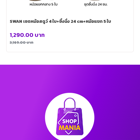
SWAN เซตหม้อสตูว์ 4 ใบ+ซึ้งนึ่ง 24 cm+หม้อแขก 5 ใบ
1,290.00
บาท
3,169.00
บาท