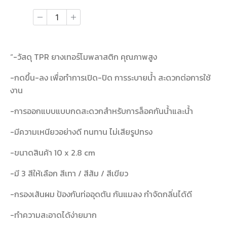
“-วัสดุ TPR ยางเทอร์โมพลาสติก คุณภาพสูง
-กดขึ้น-ลง เพื่อทำการเปิด-ปิด การระบายน้ำ สะดวกต่อการใช้
งาน
-การออกแบบแบบกดสะดวกสำหรับการล็อคกันน้ำและน้ำ
-มีความเหนียวอย่างดี ทนทาน ไม่เสียรูปทรง
-ขนาดสินค้า 10 x 2.8 cm
-มี 3 สีให้เลือก สีเทา / สีส้ม / สีเขียว
-กรองเส้นผม ป้องกันท่ออุดตัน กันแมลง กำจัดกลิ่นได้ดี
-ทำความสะอาดได้ง่ายมาก