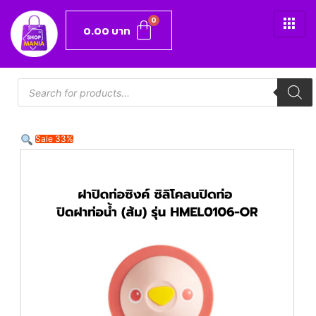
0.00
บาท
Sale 33%