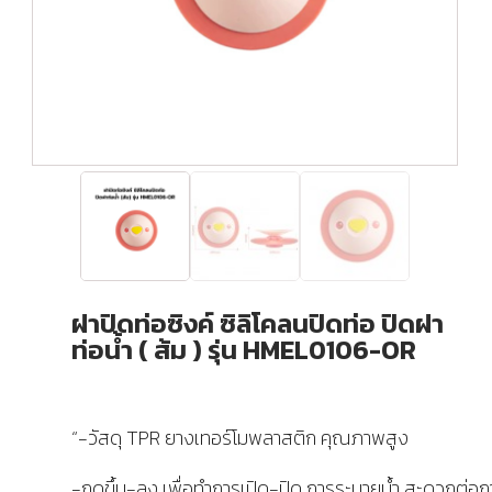
ฝาปิดท่อซิงค์ ซิลิโคลนปิดท่อ ปิดฝา
ท่อน้ำ ( ส้ม ) รุ่น HMEL0106-OR
“-วัสดุ TPR ยางเทอร์โมพลาสติก คุณภาพสูง
-กดขึ้น-ลง เพื่อทำการเปิด-ปิด การระบายน้ำ สะดวกต่อกา