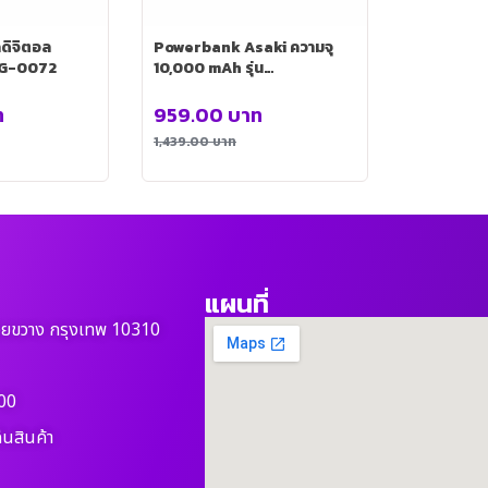
ักดิจิตอล
Powerbank Asaki ความจุ
DG-0072
10,000 mAh รุ่น
ELP0002WH
ท
959.00
บาท
1,439.00
บาท
แผนที่
วยขวาง กรุงเทพ 10310
00
ืนสินค้า