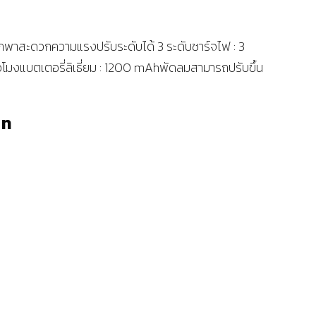
กพาสะดวกความแรงปรับระดับได้ 3 ระดับชาร์จไฟ : 3
ั่่วโมงแบตเตอรี่ลิเธี่ยม : 1200 mAhพัดลมสามารถปรับขึ้น
าท