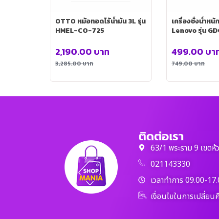
OTTO หม้อทอดไร้น้ำมัน 3L รุ่น
เครื่องชั่งน้ำหน
HMEL-CO-725
Lenovo รุ่น G
2,190.00
บาท
499.00
บา
3,285.00
บาท
749.00
บาท
ติดต่อเรา
63/1 พระราม 9 เขตห้
021143330
เวลาทำการ 09.00-17.
เงื่อนไขในการเปลี่ยนค