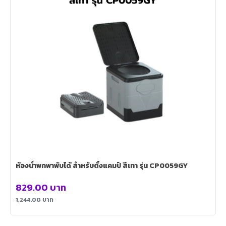
ห้องน้ำพกพาพับได้ สำหรับตั้งแคมป์ สีเทา รุ่น CP0059GY
829.00
บาท
1,244.00
บาท