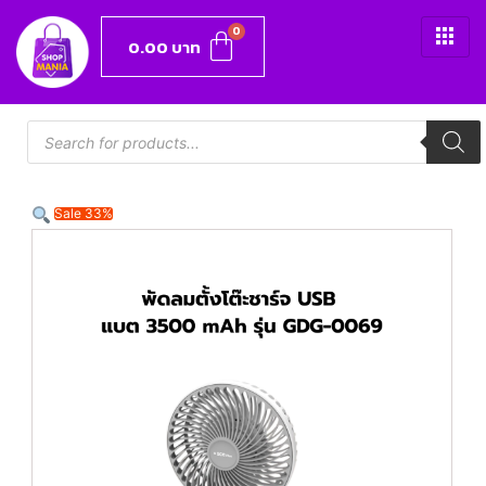
0.00
บาท
Sale 33%