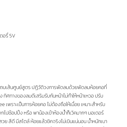
อรี่ 5V
เส้นศูนย์สูตร ปฏิวัติวงการพัดลมด้วยพัดลมห้อยคอที่
าง ทิศทางของลมดีเสริมรับกันหน้าไม่ทำให้หน้าเหวอ ปรับ
ee เพราะเป็นการห้อยคอ ไม่ต้องถือให้เมื่อย เหมาะสำหรับ
ปช้อปปิ้ง หรือ พาน้องเข้าห้องน้ำก็เวิคมากๆ มอเตอร์
สวย สีดี มีสไตล์ ห้อยแล้วชิคจริงไม่เขินแน่นอน น้ำหนักเบา