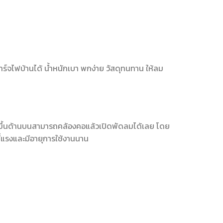
จไฟบ้านได้ น้ำหนักเบา พกง่าย วัสดุทนทาน ให้ลม
มขึ้นด้านบนสามารถคล้องคอแล้วเปิดพัดลมได้เลย โดย
ที่แรงและมีอายุการใช้งานนาน