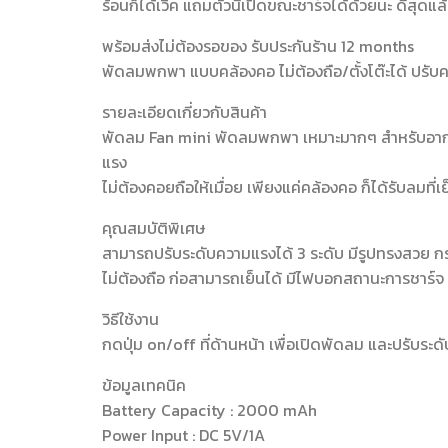
ร้อนก็ได้เวิค แถมตัวนี้เปิดขณะชาร์จได้ด้วยนะ ดีสุดแล
พร้อมส่งไม่ต้องรอของ รับประกันร้าน 12 months
พัดลมพกพา แบบคล้องคอ ไม่ต้องถือ/ตั้งโต๊ะได้ ปรับคว
รายละเอียดเกี่ยวกับสินค้า
พัดลม Fan mini พัดลมพกพา เหมาะมากๆ สำหรับอากาศ
แรง
ไม่ต้องคอยถือให้เมื่อย เพียงแค่คล้องคอ ก็ได้รับลมท
คุณสมบัติพิเศษ
สามารถปรับระดับความแรงได้ 3 ระดับ มีรูปทรงสวย ก
ไม่ต้องถือ ก่อสามารถเย็นได้ มีไฟบอกสถานะการชาร์จ ใช
วิธีใช้งาน
กดปุ่ม on/off ที่ด้านหน้า เพื่อเปิดพัดลม และปรับระ
ข้อมูลเทคนิค
Battery Capacity : 2000 mAh
Power Input : DC 5V/1A