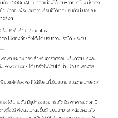
ในตัว 2000mAh เปิดต่อเนื่องได้นานหลายชั่วโมง มีขาตั้ง
่าหน้า เป่าคอมพ์ระบายความร้อนก็ได้เวิค แถมตัวนี้เปิดขณะ
้วจริงๆ
 รับประกันร้าน 12 months
ไม่ต้องถือ/ตั้งโต๊ะได้ ปรับความเร็วได้ 3 ระดับ
ค้า
ลมพกพา เหมาะมากๆ สำหรับอากาศร้อน ปรับความแรงลม
ับ Power Bank ได้ ชาร์จไฟบ้านได้ น้ำหนักเบา พกง่าย
ย เพียงแค่คล้องคอ ก็ได้รับลมที่เย็นสบาย สะดวกสบายสุดๆ
รงได้ 3 ระดับ มีรูปทรงสวย กระทัดรัด พกพาสะดวก มี
วางตั้งได้ พัดลมเป่าลมขึ้นด้านบนสามารถคล้องคอแล้ว
่ต้องถือ ก่อสามารถเย็นได้ มีไฟบอกสถานะการชาร์จ ใช้