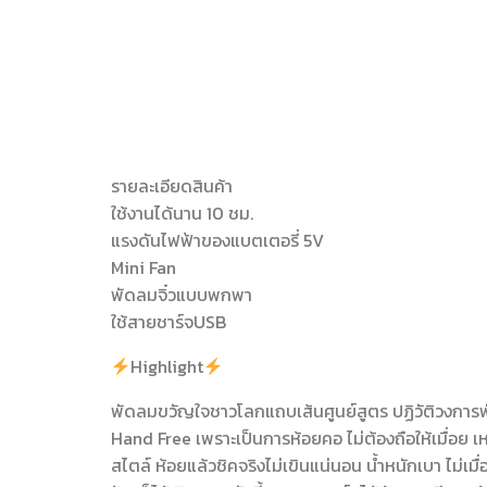
รายละเอียดสินค้า
ใช้งานได้นาน 10 ชม.
แรงดันไฟฟ้าของแบตเตอรี่ 5V
Mini Fan
พัดลมจิ๋วแบบพกพา
ใช้สายชาร์จUSB
Highlight
พัดลมขวัญใจชาวโลกแถบเส้นศูนย์สูตร ปฏิวัติวงการพั
Hand Free เพราะเป็นการห้อยคอ ไม่ต้องถือให้เมื่อย เ
สไตล์ ห้อยแล้วชิคจริงไม่เขินแน่นอน น้ำหนักเบา ไม่เม