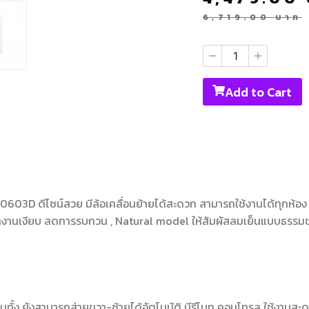
6,719.00
บาท
Add to Cart
03D ดีไซน์สวย มีล้อเคลื่อนย้ายได้สะดวก สามารถใช้งานได้ทุกห้อง ด้
องทำงานเงียบ ลดการรบกวน , Natural model ให้สัมผัสลมเย็นแบบธรร
รวมทั้ง ยังสามารถส่ายขวา-ซ้ายได้อัตโนมัติ มีรีโมท คอนโทรล ใช้งานสะ