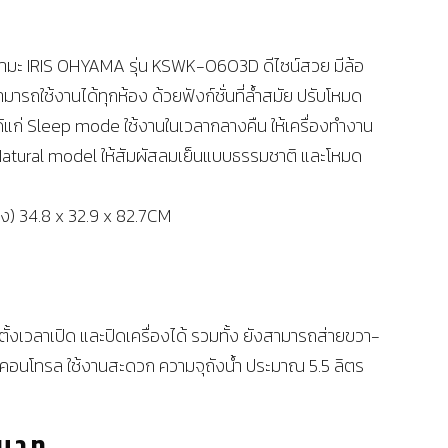
ยามะ IRIS OHYAMA รุ่น KSWK-0603D ดีไซน์สวย มีล้อ
มารถใช้งานได้ทุกห้อง ด้วยฟังก์ชั่นที่ล้ำสมัย ปรับโหมด
ด้แก่ Sleep mode ใช้งานในเวลากลางคืน ให้เครื่องทำงาน
Natural model ให้สัมผัสลมเย็นแบบธรรมชาติ และโหมด
ูง) 34.8 x 32.9 x 82.7CM
ตั้งเวลาเปิด และปิดเครื่องได้ รวมทั้ง ยังสามารถส่ายขวา-
โมท คอนโทรล ใช้งานสะดวก ความจุถังน้ำ ประมาณ 5.5 ลิตร
บาท