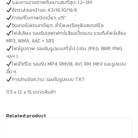
ระยะการฉายภาพที่เหมาะสมที่สุด: 1.2-2M
อัตราส่วนหน้าจอ: 4:3/16:10/16:9
การแก้ไขภาพบิดเบี้ยว: ±15°
อินเทอร์เฟซเอาต์พุต: ลำโพงหรือหูฟังสเตอริโอ
ไฟล์เสียง: รองรับเอฟเฟกต์เสียงเจ็ดแบบ รวมถึงไฟล์เสียง
MP3, WMA, AAC + SRS
ไฟล์รูปภาพ: รองรับรูปแบบทั่วไป (เช่น JPEG, BMP, PNG
ฯลฯ )
ไฟล์วิดีโอ: รองรับ MP4, RMVB, AVI, RM, MKV และรูปแบบ
อื่น ๆ
การอ่านข้อความ: รองรับรูปแบบ TXT
11.5 x 12 x 15 ขนาดสินค้า
Related product