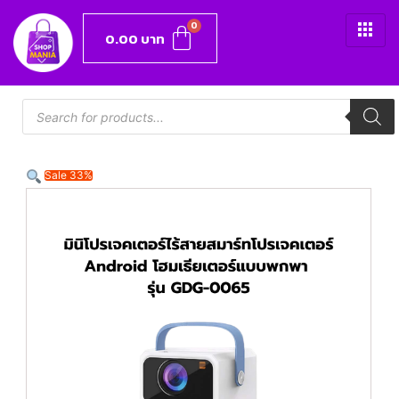
0.00
บาท
Sale 33%