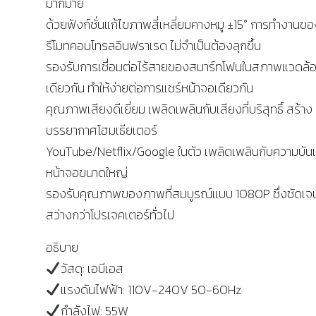
มากมาย
ด้วยฟังก์ชั่นแก้ไขภาพสี่เหลี่ยมคางหมู ±15° การทำงานขอ
รีโมทคอนโทรลอินฟราเรด ไม่จำเป็นต้องลุกขึ้น
รองรับการเชื่อมต่อไร้สายของสมาร์ทโฟนในสภาพแวดล้อ
เดียวกัน ทำให้ง่ายต่อการแชร์หน้าจอเดียวกัน
คุณภาพเสียงดีเยี่ยม เพลิดเพลินกับเสียงที่บริสุทธิ์ สร้าง
บรรยากาศโฮมเธียเตอร์
YouTube/Netflix/Google ในตัว เพลิดเพลินกับความบัน
หน้าจอขนาดใหญ่
รองรับคุณภาพของภาพที่สมบูรณ์แบบ 1080P ซึ่งชัดเจ
สว่างกว่าโปรเจคเตอร์ทั่วไป
อธิบาย
วัสดุ: เอบีเอส
แรงดันไฟฟ้า: 110V-240V 50-60Hz
กำลังไฟ: 55W