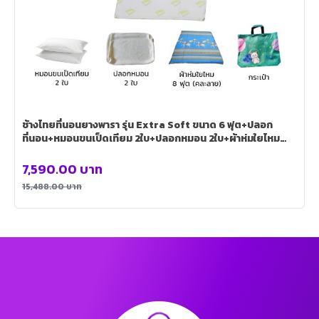
ช้างไทยที่นอนยางพารา รุ่น Extra Soft ขนาด 6 ฟุต+ปลอก
ที่นอน+หมอนขนเป็ดเทียม 2ใบ+ปลอกหมอน 2ใบ+ผ้าห่มใยไหม
ขนาด 8 ฟุต (คละลาย)+กระเป๋า
7,590.00
บาท
15,488.00
บาท