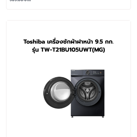
989.00
บาท