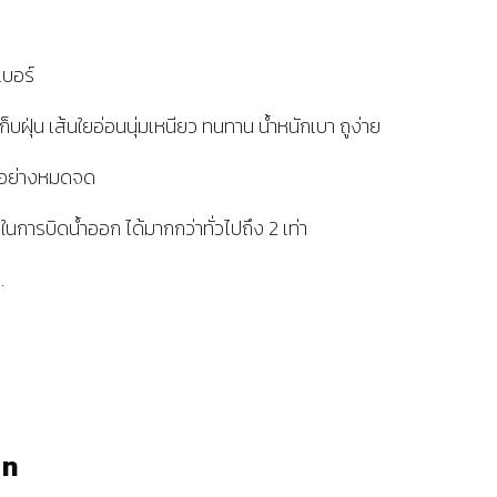
เบอร์
็บฝุ่น เส้นใยอ่อนนุ่มเหนียว ทนทาน น้ำหนักเบา ถูง่าย
้อย่างหมดจด
การบิดน้ำออก ได้มากกว่าทั่วไปถึง 2 เท่า
.
าท