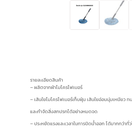
รายละเอียดสินค้า
– ผลิตจากผ้าไมโครไฟเบอร์
– เส้นใยไมโครไฟเบอร์เก็บฝุ่น เส้นใยอ่อนนุ่มเหนียว ท
และกำจัดสิ่งสกปรกได้อย่างหมดจด
– ประหยัดแรงและเวลาในการบิดน้ำออก ได้มากกว่าทั่วไ