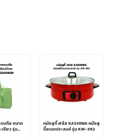
แบบถือ ขนาด
หม้อสุกี้ ฝาใส KASHIWA หม้อสุ
ขียว รุ่น
กี้อเนกประสงค์ รุ่น KW-392