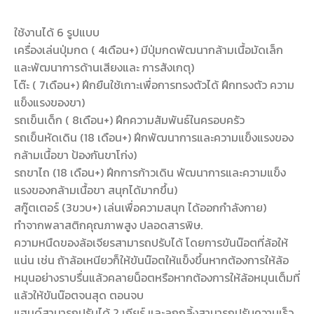
ใช้งานได้ 6 รูปแบบ
เครื่องเล่นปุ่มกด ( 4เดือน+) มีปุ่มกดพัฒนากล้ามเนื้อมัดเล็ก
และพัฒนาการด้านเสียงและ การสังเกตุ)
โต๊ะ ( 7เดือน+) ฝึกยืนใช้เกาะเพื่อการทรงตัวได้ ฝึกทรงตัว ความ
แข็งแรงของขา)
รถเข็นเด็ก ( 8เดือน+) ฝึกความสัมพันธ์ในครอบครัว
รถเข็นหัดเดิน (18 เดือน+) ฝึกพัฒนาการและความแข็งแรงของ
กล้ามเนื้อขา ป้องกันขาโก่ง)
รถขาไถ (18 เดือน+) ฝึกการก้าวเดิน พัฒนาการและความแข็ง
แรงของกล้ามเนื้อขา สนุกได้มากขึ้น)
สกู๊ตเตอร์ (3ขวบ+) เล่นเพื่อความสนุก ได้ออกกำลังกาย)
ทำจากพลาสติกคุณภาพสูง ปลอดสารพิษ.
ความหนืดของล้อเจียรสามารถปรับได้ โดยการขันน๊อตที่ล้อให้
แน่น เช่น ถ้าล้อเหนียวก็ให้ขันน๊อตให้แข็งขึ้นหากต้องการให้ล้อ
หมุนอย่างราบรื่นแล้วคลายน็อตหรือหากต้องการให้ล้อหมุนเต็มที่
แล้วให้ขันน๊อตจนสุด ตอนจบ
แฮนด์สามารถปรับได้ 2 เกียร์ และลูกกลิ้งสามารถปรับความเร็ว