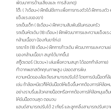
พัฒนาการด้านเสียงและ การสังเกตุ)
โต๊ะ ( 7เดือน+) ฝึกยืนใช้เกาะเพื่อการทรงตัวได้ ฝึกทรงตัว
แข็งแรงของขา)
รถเข็นเด็ก ( 8เดือน+) ฝึกความสัมพันธ์ในครอบครัว
รถเข็นหัดเดิน (18 เดือน+) ฝึกพัฒนาการและความแข็งแ
กล้ามเนื้อขา ป้องกันขาโก่ง)
รถขาไถ (18 เดือน+) ฝึกการก้าวเดิน พัฒนาการและความแ
ของกล้ามเนื้อขา สนุกได้มากขึ้น)
สกู๊ตเตอร์ (3ขวบ+) เล่นเพื่อความสนุก ได้ออกกำลังกาย)
ทำจากพลาสติกคุณภาพสูง ปลอดสารพิษ.
ความหนืดของล้อเจียรสามารถปรับได้ โดยการขันน๊อตที่ล้อ
เช่น ถ้าล้อเหนียวก็ให้ขันน๊อตให้แข็งขึ้นหากต้องการให้ล้อหม
อย่างราบรื่นแล้วคลายน็อตหรือหากต้องการให้ล้อหมุนเต็มท
ให้ขันน๊อตจนสุด ตอนจบ
แฮนด์สามารถปรับได้ 2 เกียร์ และลูกกลิ้งสามารถปรับความ