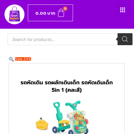
0.00
บาท
Sale 33%