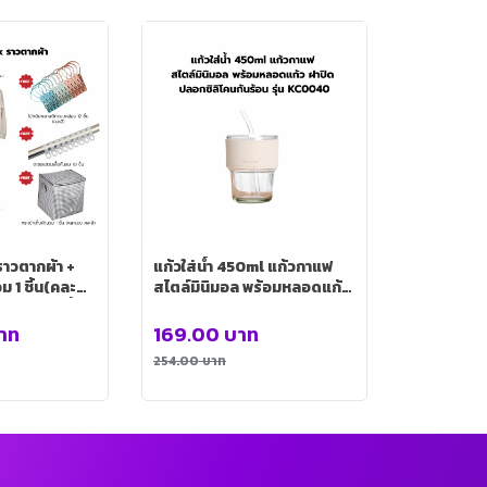
าวตากผ้า +
แก้วใส่น้ำ 450ml แก้วกาแฟ
ม 1 ชิ้น(คละ
สไตล์มินิมอล พร้อมหลอดแก้ว
ะขอแขวนเสื้อ
ฝาปิด ปลอกซิลิโคนกันร้อน รุ่น
 ไม้หนีบพลาสติก
KC0040
าท
169.00
บาท
น (คละสี)
254.00
บาท