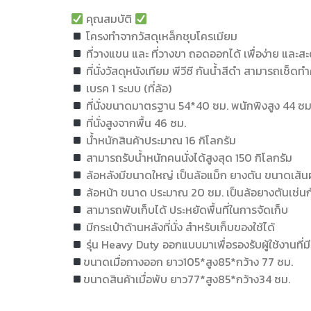
คุณสมบัติ
โครงทำจากวัสดุเหล็กชุบโครเมียม
ที่วางแขน และ ที่วางขา ถอดออกได้ เพื่อง่าย และสะด
ที่นั่งวัสดุหนังเทียม พีวีซี กันน้ำสีดำ สามารถเช็ด
เบรค 1 ระบบ (ที่ล้อ)
ที่นั่งขนาดมาตรฐาน 54*40 ซม. พนักพิงสูง 44 ซม
ที่นั่งสูงจากพื้น 46 ซม.
น้ำหนักสินค้าประมาณ 16 กิโลกรัม
สามารถรับน้ำหนักคนนั่งได้สูงสุด 150 กิโลกรัม
ล้อหลังมีขนาดใหญ่ เป็นล้อแม็ก ยางตัน ขนาดเส้นผ่
ล้อหน้า ขนาด ประมาณ 20 ซม. เป็นล้อยางตันเช่นก
สามารถพับเก็บได้ ประหยัดพื้นที่ในการจัดเก็บ
มีกระเป๋าด้านหลังที่นั่ง สำหรับเก็บของใช้ได้
รุ่น Heavy Duty ออกแบบมาเพื่อรองรับผู้ใช้งานที่ม
ขนาดเมื่อกางออก ยาว105*สูง85*กว้าง 77 ซม.
ขนาดสินค้าเมื่อพับ ยาว77*สูง85*กว้าง34 ซม.