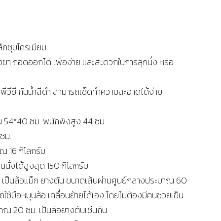
็กชุบโครเมียม
างขา ถอดออกได้ เพื่อง่าย และสะดวกในการลุกนั่ง หรือ
ยม พีวีซี กันน้ำสีดำ สามารถเช็ดทำความสะอาดได้ง่าย
น 54*40 ซม. พนักพิงสูง 44 ซม.
 ซม.
ณ 16 กิโลกรัม
นั่งได้สูงสุด 150 กิโลกรัม
 เป็นล้อแม็ก ยางตัน ขนาดเส้นผ่านศูนย์กลางประมาณ 60
รถใช้มือหมุนล้อ เคลื่อนย้ายได้เอง โดยไม่ต้องมีคนช่วยเข็น
าณ 20 ซม. เป็นล้อยางตันเช่นกัน