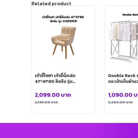
Related product
เก้าอี้โซฟา เก้าอี้นั่งเล่น
Double Rack ร
47*41*80 สีครีม รุ่น
กระเป๋าเก็บผ้านว
CH0151CR
แบบ คละสี) + ต
กันลม 10 ชิ้น +
2,099.00
บาท
1,090.00
บ
แบบคล้อง 12 ชิ้
3,149.00
บาท
3,260.00
บาท