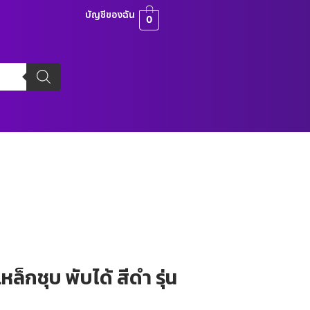
บัญชีของฉัน
0
เหล็กชุบ พับได้ สีดำ รุ่น