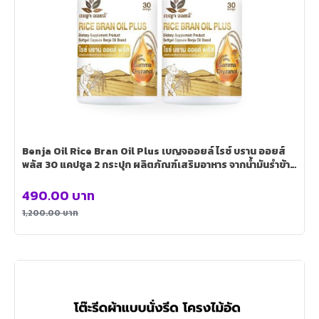
Benja Oil Rice Bran Oil Plus เบญจออยล์ ไรซ์ บราน ออยส์
พลัส 30 แคปซูล 2 กระปุก ผลิตภัณฑ์เสริมอาหาร จากน้ำมันรำข้าว
สกัดธรรมชาติ วิตามิน E สูง ช่วยอาการวัยทอง บำรุงผิวพรรณ
490.00
บาท
1,200.00
บาท