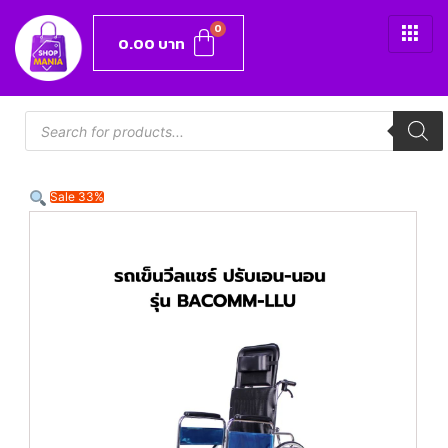
0.00
บาท
Sale 33%