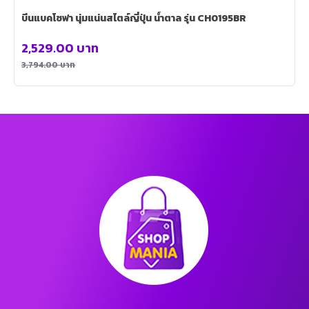
บีนแบคโซฟา นุ่มแน่นสไตล์ญี่ปุ่น น้ำตาล รุ่น CH0195BR
2,529.00
บาท
3,794.00
บาท