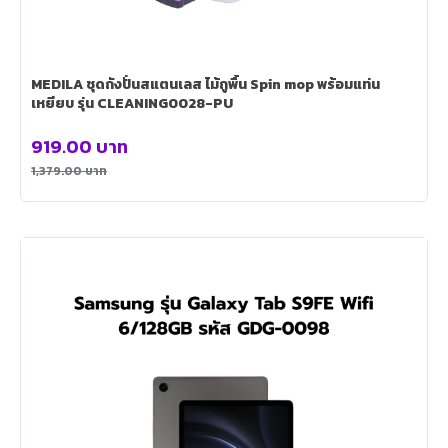
MEDILA ชุดถังปั่นสแตนเลส ไม้ถูพื้น Spin mop พร้อมแท่น
เหยียบ รุ่น CLEANING0028-PU
919.00
บาท
1,379.00
บาท