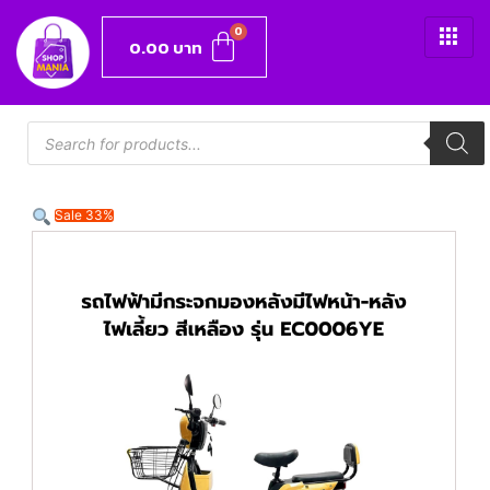
0.00
บาท
Sale 33%