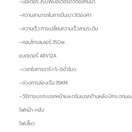
–มอเตอร์:350Wมอเตอร์ดิจิตอลกันน้ำ.
–ความสามารถในการปีนเขา:30องศา.
–ความเร็ว:การเปลี่ยนความเร็วสามระดับ
–คอนโทรลเลอร์:350w.
แบตเตอรี่ 48V12A
–เวลาในการชาร์จ:5-6ชั่วโมง.
–ช่วงการล่องเรือ:35KM
–วิธีการเบรก:เบรคหน้าและดรัมเบรคด้านหลัง.มีกระจกมอ
ไฟหน้า-หลัง
ไฟเลี้ยว