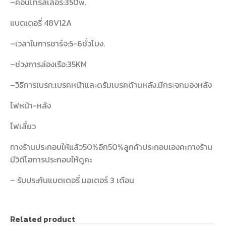
–คอนโทรลเลอร์:350w.
แบตเตอรี่ 48V12A
–เวลาในการชาร์จ:5-6ชั่วโมง.
–ช่วงการล่องเรือ:35KM
–วิธีการเบรก:เบรคหน้าและดรัมเบรคด้านหลัง.มีกระจกมองหลัง
ไฟหน้า-หลัง
ไฟเลี้ยว
ทางร้านประกอบให้แล้ว50%อีก50%ลูกค้าประกอบเองคะทางร้าน
มีวิดีโอการประกอบให้ดูคะ
– รับประกันแบตเตอรี่ มอเตอร์ 3 เดือน
Related product