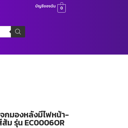
บัญชีของฉัน
0
ะจกมองหลังมีไฟหน้า-
 สีส้ม รุ่น EC0006OR