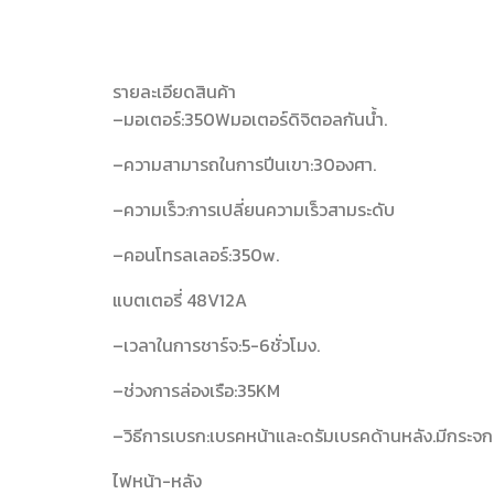
รายละเอียดสินค้า
–มอเตอร์:350Wมอเตอร์ดิจิตอลกันน้ำ.
–ความสามารถในการปีนเขา:30องศา.
–ความเร็ว:การเปลี่ยนความเร็วสามระดับ
–คอนโทรลเลอร์:350w.
แบตเตอรี่ 48V12A
–เวลาในการชาร์จ:5-6ชั่วโมง.
–ช่วงการล่องเรือ:35KM
–วิธีการเบรก:เบรคหน้าและดรัมเบรคด้านหลัง.มีกระจ
ไฟหน้า-หลัง