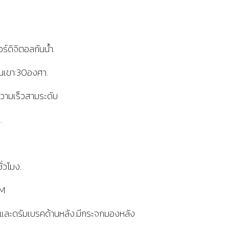
ดิจิตอลกันน้ำ.
นเขา:30องศา.
ความเร็วสามระดับ
.
่วโมง.
KM
าและดรัมเบรคด้านหลัง.มีกระจกมองหลัง