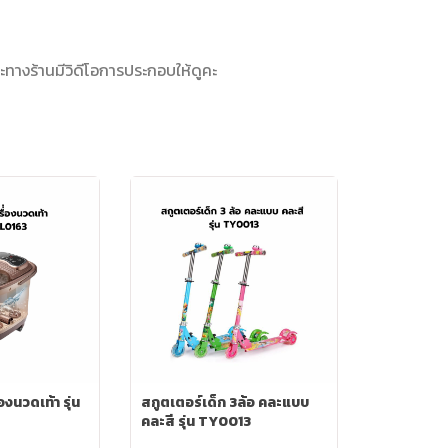
างร้านมีวิดีโอการประกอบให้ดูคะ
่องนวดเท้า รุ่น
สกูตเตอร์เด็ก 3ล้อ คละแบบ
คละสี รุ่น TY0013