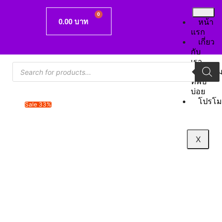
0.00
บาท
หน้า
แรก
เกี่ยว
กับ
เรา
คำถา
ที่พบ
บ่อย
โปรโม
Sale 33%
X