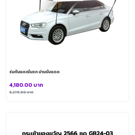
ร่มกันแดดในรถ ม่านบังแดด
4,180.00
บาท
6,270.00
บาท