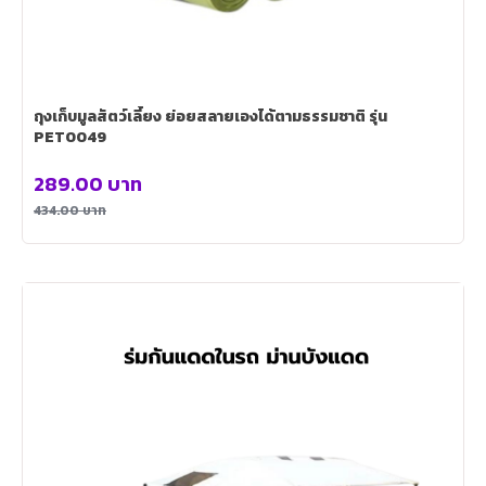
ถุงเก็บมูลสัตว์เลี้ยง ย่อยสลายเองได้ตามธรรมชาติ รุ่น
PET0049
289.00
บาท
434.00
บาท