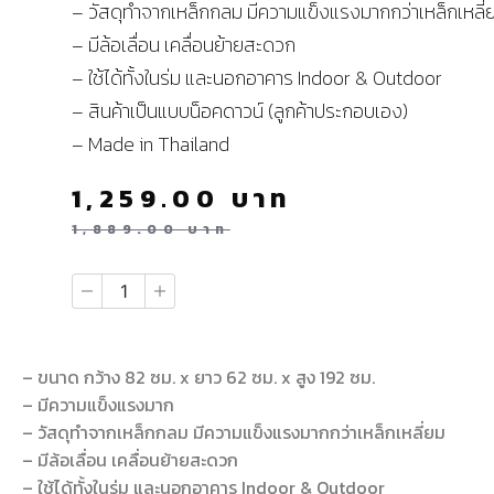
– วัสดุทำจากเหล็กกลม มีความแข็งแรงมากกว่าเหล็กเหลี่
– มีล้อเลื่อน เคลื่อนย้ายสะดวก
– ใช้ได้ทั้งในร่ม และนอกอาคาร Indoor & Outdoor
– สินค้าเป็นแบบน็อคดาวน์ (ลูกค้าประกอบเอง)
– Made in Thailand
1,259.00
บาท
1,889.00
บาท
– ขนาด กว้าง 82 ซม. x ยาว 62 ซม. x สูง 192 ซม.
– มีความแข็งแรงมาก
– วัสดุทำจากเหล็กกลม มีความแข็งแรงมากกว่าเหล็กเหลี่ยม
– มีล้อเลื่อน เคลื่อนย้ายสะดวก
– ใช้ได้ทั้งในร่ม และนอกอาคาร Indoor & Outdoor