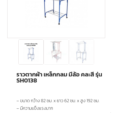
ราวตากผ้า เหล็กกลม มีล้อ คละสี รุ่น
SH0138
– ขนาด กว้าง 82 ซม. x ยาว 62 ซม. x สูง 192 ซม.
– มีความแข็งแรงมาก