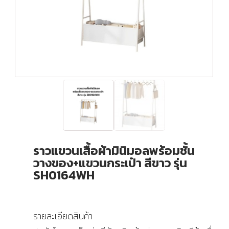
ราวแขวนเสื้อผ้ามินิมอลพร้อมชั้น
วางของ+แขวนกระเป๋า สีขาว รุ่น
SH0164WH
รายละเอียดสินค้า