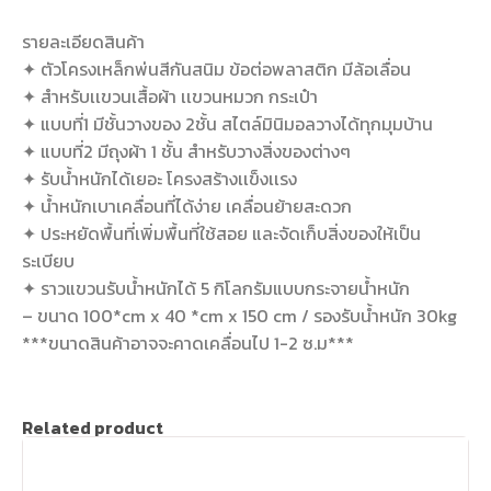
รายละเอียดสินค้า
✦ ตัวโครงเหล็กพ่นสีกันสนิม ข้อต่อพลาสติก มีล้อเลื่อน
✦ สำหรับเเขวนเสื้อผ้า เเขวนหมวก กระเป๋า
✦ แบบที่1 มีชั้นวางของ 2ชั้น สไตล์มินิมอลวางได้ทุกมุมบ้าน
✦ แบบที่2 มีถุงผ้า 1 ชั้น สำหรับวางสิ่งของต่างๆ
✦ รับน้ำหนักได้เยอะ โครงสร้างเเข็งเเรง
✦ น้ำหนักเบาเคลื่อนที่ได้ง่าย เคลื่อนย้ายสะดวก
✦ ประหยัดพื้นที่เพิ่มพื้นที่ใช้สอย และจัดเก็บสิ่งของให้เป็น
ระเบียบ
✦ ราวแขวนรับน้ำหนักได้ 5 กิโลกรัมแบบกระจายน้ำหนัก
– ขนาด 100*cm x 40 *cm x 150 cm / รองรับน้ำหนัก 30kg
***ขนาดสินค้าอาจจะคาดเคลื่อนไป 1-2 ซ.ม***
Related product