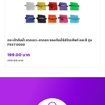
กระเป๋ากันน้ำ คาดเอว-คาดอก ซองกันน้ำใส่โทรศัพท์ คละสี รุ่น
FEST0030
199.00
บาท
299.00
บาท