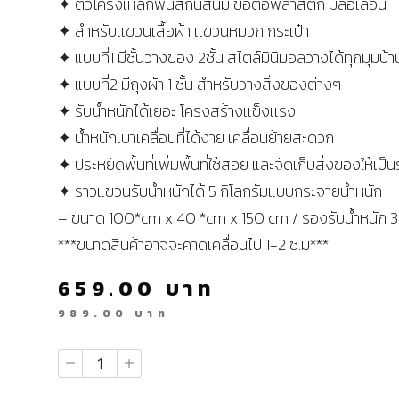
✦ ตัวโครงเหล็กพ่นสีกันสนิม ข้อต่อพลาสติก มีล้อเลื่อน
✦ สำหรับเเขวนเสื้อผ้า เเขวนหมวก กระเป๋า
✦ แบบที่1 มีชั้นวางของ 2ชั้น สไตล์มินิมอลวางได้ทุกมุมบ้า
✦ แบบที่2 มีถุงผ้า 1 ชั้น สำหรับวางสิ่งของต่างๆ
✦ รับน้ำหนักได้เยอะ โครงสร้างเเข็งเเรง
✦ น้ำหนักเบาเคลื่อนที่ได้ง่าย เคลื่อนย้ายสะดวก
✦ ประหยัดพื้นที่เพิ่มพื้นที่ใช้สอย และจัดเก็บสิ่งของให้เป็
✦ ราวแขวนรับน้ำหนักได้ 5 กิโลกรัมแบบกระจายน้ำหนัก
– ขนาด 100*cm x 40 *cm x 150 cm / รองรับน้ำหนัก 
***ขนาดสินค้าอาจจะคาดเคลื่อนไป 1-2 ซ.ม***
659.00
บาท
989.00
บาท