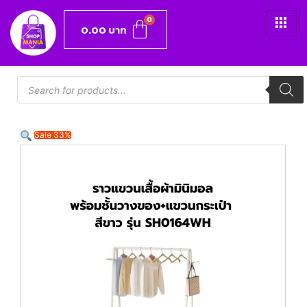
0.00
บาท
Sale 33%