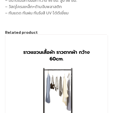
– ขนาดเมื่อกางออก กว้าง 95 ซม. สูง 56 ซม.
– วัสดุโครงเหล็ก+ด้ามจับพลาสติก
– กันแดด กันฝน กันรังสี UV ได้ดีเยี่ยม
Related product