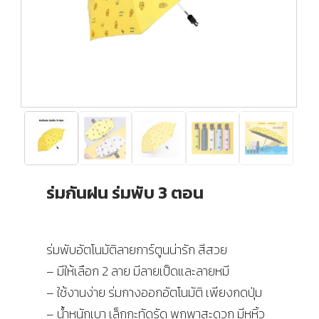
ร่มกันฝน ร่มพับ 3 ตอน
ร่มพับอัตโนมัติลายการ์ตูนน่ารัก สีสวย
– มีให้เลือก 2 ลาย มีลายเป็ดและลายหมี
– ใช้งานง่าย ร่มกางออกอัตโนมัติ เพียงกดปุ่ม
– น้ำหนักเบา เล็กกะทัดรัด พกพาสะดวก มีหูหิ้ว