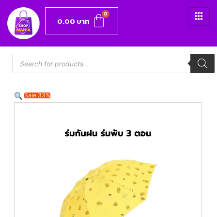
0.00
บาท
Sale 33%