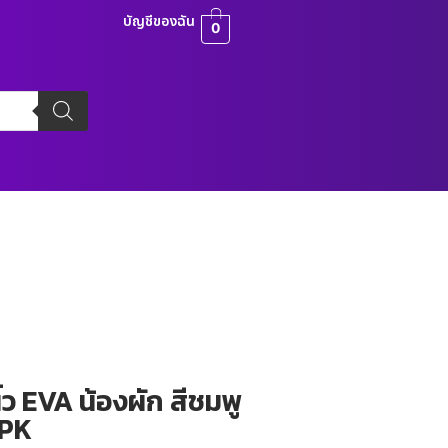
บัญชีของฉัน
0
ิ้ว EVA น้องผัก สีชมพู
6PK