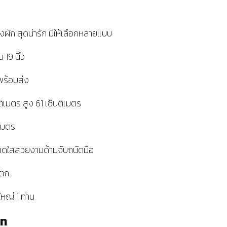
องผัก สุดน่ารัก มีให้เลือกหลายแบบ
 19 นิ้ว
าพร้อมส่ง
ิเมตร สูง 61 เซ็นติเมตร
ิเมตร
สดใสสวยงามด้ามจับถนัดมือ
ติก
ใหญ่ 1 ท่าน
าท