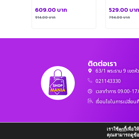
HMEL0187WH
609.00
บาท
529.00
บา
914.00
บาท
794.00
บาท
ติดต่อเรา
63/1 พระราม 9 เขตห้
021143330
เวลาทำการ 09.00-17.
เงื่อนไขในการเปลี่ยนค
เราใช้
เพื่อใ
คุกกี้
คุณสามารถดูข้อมูล