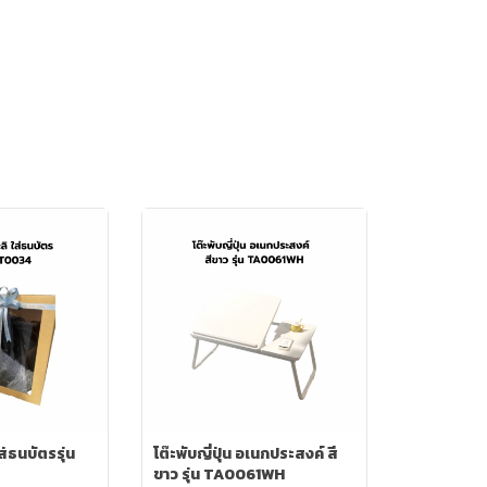
่ธนบัตรรุ่น
โต๊ะพับญี่ปุ่น อเนกประสงค์ สี
ขาว รุ่น TA0061WH