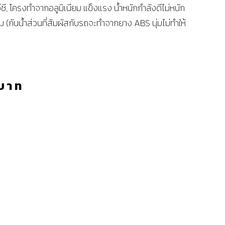
วีซี, โครงทำจากอลูมิเนียม แข็งแรง น้ำหนักกำลังดีไม่หนัก
ม (กันน้ำส่วนที่สัมผัสกับรถจะทำจากยาง ABS นุ่มไม่ทำให้
บาท