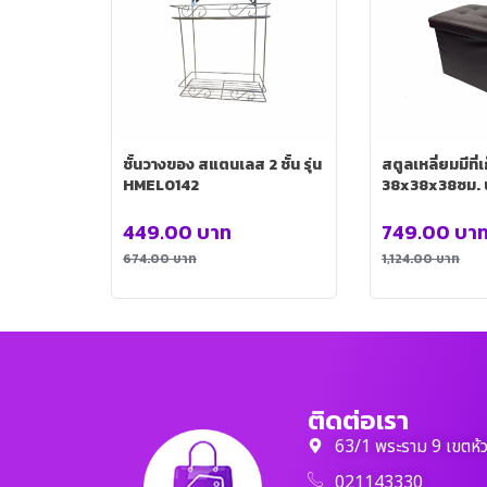
ชั้นวางของ สแตนเลส 2 ชั้น รุ่น
สตูลเหลี่ยมมีที่
HMEL0142
38x38x38ซม. น้
SH0154-BR
449.00
บาท
749.00
บา
674.00
บาท
1,124.00
บาท
ติดต่อเรา
63/1 พระราม 9 เขตห้
021143330