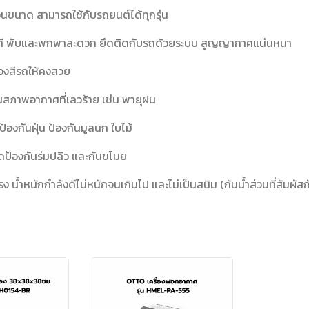
อนขนาด สามารถใช้กับรถยนต์ได้ทุกรุ่น
ินาที พับและพกพาสะดวก ยึดติดกับรถด้วยระบบ สูญญากาศแน่นหนา
้องสีรถให้คงสวย
นสภาพอากาศที่เลวร้าย เช่น พายุฝน
องกันฝุ่น ป้องกันมูลนก ใบไม้
ัดป้องกันร่มปลิว และกันขโมย
แรง น้ำหนักกำลังดีไม่หนักจนเกินไป และไม่เป็นสนิม (กันน้ำส่วนที่สัมผ