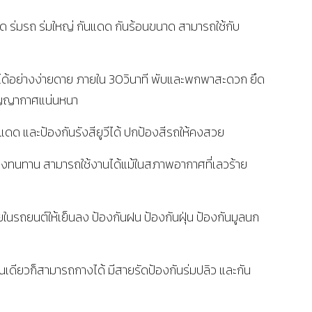
ด ร่มรถ ร่มใหญ่ กันแดด กันร้อนขนาด สามารถใช้กับ
ถได้อย่างง่ายดาย ภายใน 30วินาที พับและพกพาสะดวก ยึด
ูญญากาศแน่นหนา
ด และป้องกันรังสียูวีได้ ปกป้องสีรถให้คงสวย
แรงทนทาน สามารถใช้งานได้แม้ในสภาพอากาศที่เลวร้าย
นรถยนต์ให้เย็นลง ป้องกันฝน ป้องกันฝุ่น ป้องกันมูลนก
คนเดียวก็สามารถกางได้ มีสายรัดป้องกันร่มปลิว และกัน