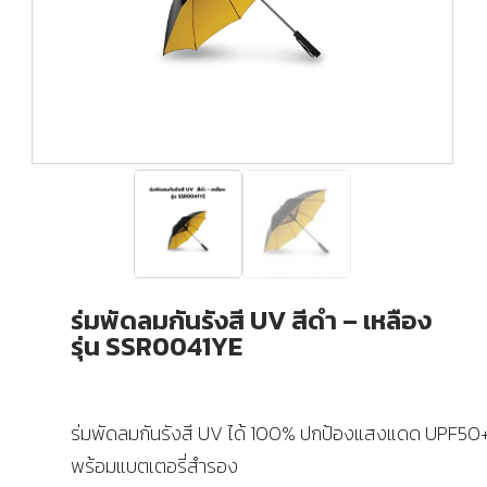
ร่มพัดลมกันรังสี UV สีดำ – เหลือง
รุ่น SSR0041YE
ร่มพัดลมกันรังสี UV ได้ 100% ปกป้องแสงแดด UPF50
พร้อมแบตเตอรี่สำรอง