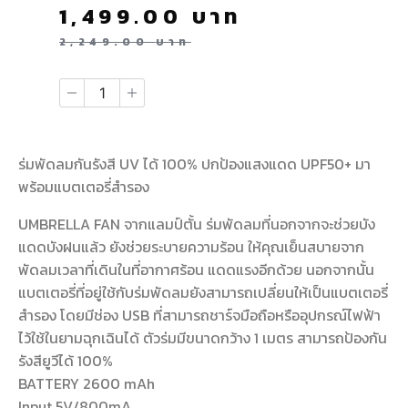
1,499.00
บาท
2,249.00
บาท
ร่มพัดลมกันรังสี UV ได้ 100% ปกป้องแสงแดด UPF50+ มา
พร้อมแบตเตอรี่สำรอง
UMBRELLA FAN จากแลมป์ตั้น ร่มพัดลมที่นอกจากจะช่วยบัง
แดดบังฝนแล้ว ยังช่วยระบายความร้อน ให้คุณเย็นสบายจาก
พัดลมเวลาที่เดินในที่อากาศร้อน แดดแรงอีกด้วย นอกจากนั้น
แบตเตอรี่ที่อยู่ใช้กับร่มพัดลมยังสามารถเปลี่ยนให้เป็นแบตเตอรี่
สำรอง โดยมีช่อง USB ที่สามารถชาร์จมือถือหรืออุปกรณ์ไฟฟ้า
ไว้ใช้ในยามฉุกเฉินได้ ตัวร่มมีขนาดกว้าง 1 เมตร สามารถป้องกัน
รังสียูวีได้ 100%
BATTERY 2600 mAh
Input 5V/800mA