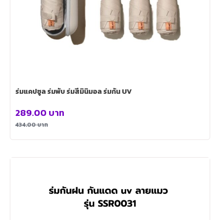
ร่มแคปซูล ร่มพับ ร่มสีมินิมอล ร่มกัน UV
289.00
บาท
434.00
บาท