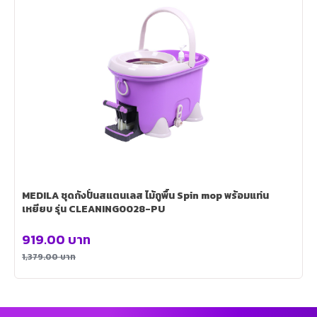
MEDILA ชุดถังปั่นสแตนเลส ไม้ถูพื้น Spin mop พร้อมแท่น
เหยียบ รุ่น CLEANING0028-PU
919.00
บาท
1,379.00
บาท