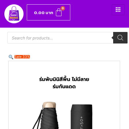
0.00
บาท
Sale 33%