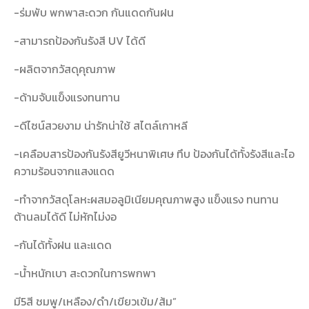
-ร่มพับ พกพาสะดวก กันแดดกันฝน
-สามารถป้องกันรังสี UV ได้ดี
-ผลิตจากวัสดุคุณภาพ
-ด้ามจับแข็งแรงทนทาน
-ดีไซน์สวยงาม น่ารักน่าใช้ สไตล์เกาหลี
-เคลือบสารป้องกันรังสียูวีหนาพิเศษ ทึบ ป้องกันได้ทั้งรังสีและไอ
ความร้อนจากแสงแดด
-ทำจากวัสดุโลหะผสมอลูมิเนียมคุณภาพสูง แข็งแรง ทนทาน
ต้านลมได้ดี ไม่หักไม่งอ
-กันได้ทั้งฝน และแดด
-น้ำหนักเบา สะดวกในการพกพา
มี5สี ชมพู/เหลือง/ดำ/เขียวเข้ม/ส้ม”