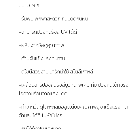
นน. 0.19 ก.
-ร่มพับ พกพาสะดวก กันแดดกันฝน
-สามารถป้องกันรังสี UV ได้ดี
-ผลิตจากวัสดุคุณภาพ
-ด้ามจับแข็งแรงทนทาน
-ดีไซน์สวยงาม น่ารักน่าใช้ สไตล์เกาหลี
-เคลือบสารป้องกันรังสียูวีหนาพิเศษ ทึบ ป้องกันได้ทั้งรัง
ไอความร้อนจากแสงแดด
-ทำจากวัสดุโลหะผสมอลูมิเนียมคุณภาพสูง แข็งแรง ทน
ต้านลมได้ดี ไม่หักไม่งอ
-กันได้ทั้งฝน และแดด