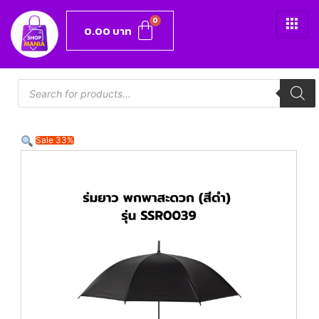
0.00
บาท
Sale 33%