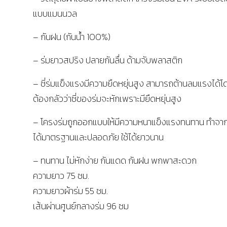
แบบแมนนวล
– กันฝน (กันน้ำ 100%)
– ร่มยาวสปริง ปลายกันลื่น ด้ามจับพลาสติก
– ซี่ร่มแข็งแรงมีความยืดหยุ่นสูง สามารถต้านลมแรงได้โดย
ต้องกลัวว่าซี่ของร่มจะหักเพราะมียืดหยุ่นสูง
– โครงร่มถูกออกแบบให้มีความหนาแข็งแรงทนทาน ทำจากวั
ได้มาตรฐานและปลอดภัย ใช้ได้ยาวนาน
– ทนทาน ไม่หักง่าย กันแดด กันฝน พกพาสะดวก
ความยาว 75 ซม.
ความยาวผ้าร่ม 55 ซม.
เส้นผ่านศูนย์กลางร่ม 96 ซม