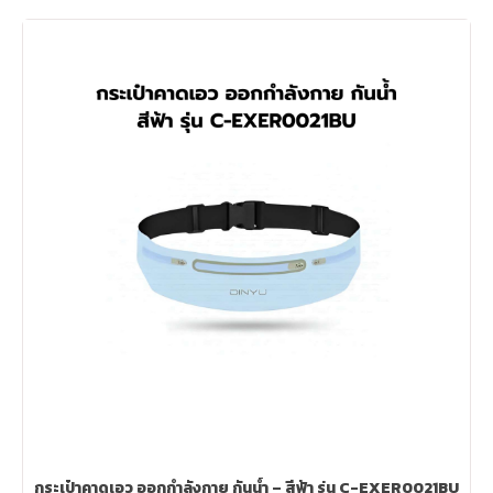
กระเป๋าคาดเอว ออกกำลังกาย กันน้ำ – สีฟ้า รุ่น C-EXER0021BU