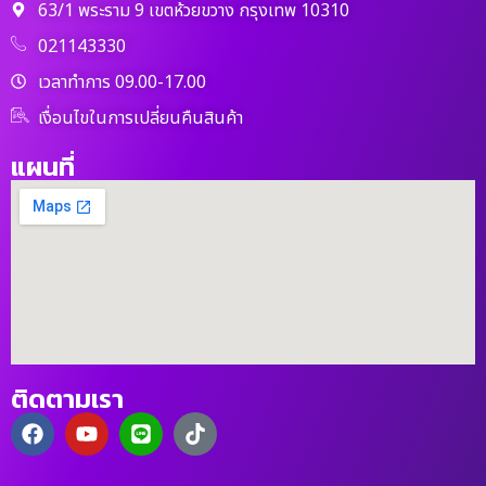
63/1 พระราม 9 เขตห้วยขวาง กรุงเทพ 10310
021143330
เวลาทำการ 09.00-17.00
เงื่อนไขในการเปลี่ยนคืนสินค้า
แผนที่
ติดตามเรา