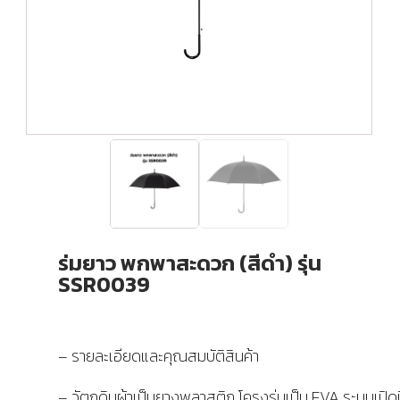
ร่มยาว พกพาสะดวก (สีดำ) รุ่น
SSR0039
– รายละเอียดและคุณสมบัติสินค้า
– วัตถุดิบผ้าเป็นยางพลาสติก โครงร่มเป็น EVA ระบบเปิดป