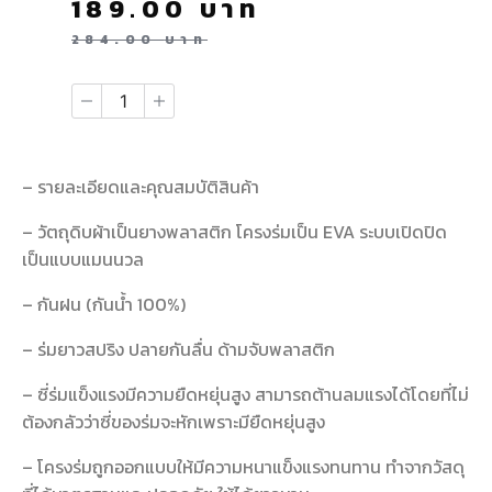
189.00
บาท
284.00
บาท
– รายละเอียดและคุณสมบัติสินค้า
– วัตถุดิบผ้าเป็นยางพลาสติก โครงร่มเป็น EVA ระบบเปิดปิด
เป็นแบบแมนนวล
– กันฝน (กันน้ำ 100%)
– ร่มยาวสปริง ปลายกันลื่น ด้ามจับพลาสติก
– ซี่ร่มแข็งแรงมีความยืดหยุ่นสูง สามารถต้านลมแรงได้โดยที่ไม่
ต้องกลัวว่าซี่ของร่มจะหักเพราะมียืดหยุ่นสูง
– โครงร่มถูกออกแบบให้มีความหนาแข็งแรงทนทาน ทำจากวัสดุ