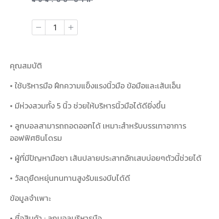
464.00
บาท
คุณสมบัติ
• ใช้บริหารมือ ฝึกความแข็งแรงนิ้วมือ ข้อมือและเส้นเอ็น
• มีห่วงสวมทั้ง 5 นิ้ว ช่วยให้บริหารนิ้วมือได้ดียิ่งขึ้น
• ลูกบอลสามารถถอดออกได้ เหมาะสำหรับบรรเทาอาการ
ออฟฟิศซินโดรม
• ผู้ที่มีปัญหามือชา เส้นปลายประสาทอักเสบบ่อยๆตัวนี้ช่วยได้
• วัสดุยืดหยุ่นทนทานสูงรับแรงบีบได้ดี
ข้อมูลจำเพาะ
• ชื่อสินค้า : ลูกบอลบริหารมือ