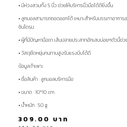
• มีห่วงสวมทั้ง 5 นิ้ว ช่วยให้บริหารนิ้วมือได้ดียิ่งขึ้น
• ลูกบอลสามารถถอดออกได้ เหมาะสำหรับบรรเทาอาการ
ซินโดรม
• ผู้ที่มีปัญหามือชา เส้นปลายประสาทอักเสบบ่อยๆตัวนี้ช่ว
• วัสดุยืดหยุ่นทนทานสูงรับแรงบีบได้ดี
ข้อมูลจำเพาะ
• ชื่อสินค้า : ลูกบอลบริหารมือ
• ขนาด : 10*10 cm.
• น้ำหนัก : 50 g.
309.00
บาท