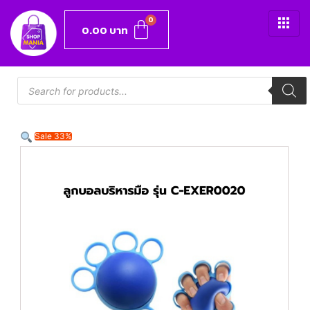
0.00
บาท
Sale 33%