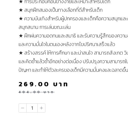
★ การประกอบค่อนข้างง่ายและเหมาะสำหรับเด็ก
★ สนุกฝึกสมองเป็นทางเลือกที่ดีสำหรับเด็ก
★ ความบันเทิงสำหรับผู้ปกครองและเด็กคือความสนุกแล
สนุกสนาน การเล่นขณะเล่น
★ ฝึกฝนความอดทนและสมาธิ และรับความรู้สึกของความ
และความมั่นใจในตนเองหลังจากไขปริศนาเสร็จแล้ว
★ สร้างสรรค์ ให้การศึกษา และน่าสนใจ สามารถสังเกต วิเ
และคิดซ้ำแล้วซ้ำอีกอย่างต่อเนื่อง ปรับปรุงความสามารถใ
ปัญหา และทำให้ตัวละครของเด็กมีความมั่นคงและฉลาดขึ้
269.00
บาท
404.00
บาท