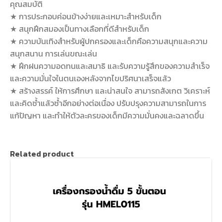
คุณสมบัติ
★ การประกอบค่อนข้างง่ายและเหมาะสำหรับเด็ก
★ สนุกฝึกสมองเป็นทางเลือกที่ดีสำหรับเด็ก
★ ความบันเทิงสำหรับผู้ปกครองและเด็กคือความสนุกและความ
สนุกสนาน การเล่นขณะเล่น
★ ฝึกฝนความอดทนและสมาธิ และรับความรู้สึกของความสำเร็จ
และความมั่นใจในตนเองหลังจากไขปริศนาเสร็จแล้ว
★ สร้างสรรค์ ให้การศึกษา และน่าสนใจ สามารถสังเกต วิเคราะห์
และคิดซ้ำแล้วซ้ำอีกอย่างต่อเนื่อง ปรับปรุงความสามารถในการ
แก้ปัญหา และทำให้ตัวละครของเด็กมีความมั่นคงและฉลาดขึ้น
Related product