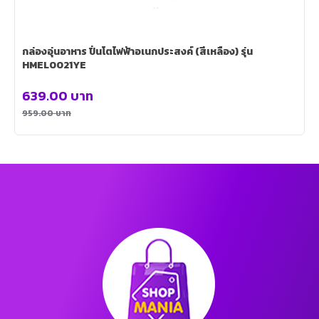
กล่องอุ่นอาหาร ปิ่นโตไฟฟ้าอเนกประสงค์ (สีเหลือง) รุ่น
HMEL0021YE
639.00
บาท
959.00
บาท