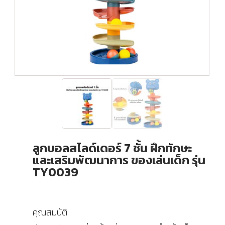
ลูกบอลสไลด์เดอร์ 7 ชั้น ฝึกทักษะ
และเสริมพัฒนาการ ของเล่นเด็ก รุ่น
TY0039
คุณสมบัติ