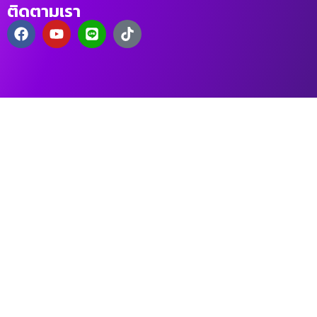
ติดตามเรา