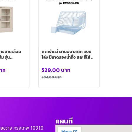
ารบานเลื่อน
ตะกร้าคว่ำจานพลาสติก แบบ
ม รุ่น
โล่ง มีถาดรองน้ำทิ้ง และที่ใส่
ช้อนส้อม (ฟ้า) รุ่น KC0056-
BU
าท
529.00
บาท
794.00
บาท
แผนที่
วยขวาง กรุงเทพ 10310