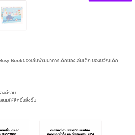
งียบBusy Bookของเล่นพัฒนาการเด็กของเล่นเด็ก ของขวัญเด็ก
องค์รวม
นมให้ลึกซึ้งยิ่งขึ้น