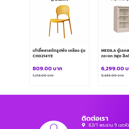
เก้าอี้พลาสติกรูปพัด เหลือง รุ่น
MEDILA ตู้เอกส
CH0214YE
กระจก 3ฟุต สีครี
SH0038BE
809.00
บาท
6,299.00
บ
1,214.00
บาท
9,449.00
บาท
ติดต่อเรา
63/1 พระราม 9 เขตห้