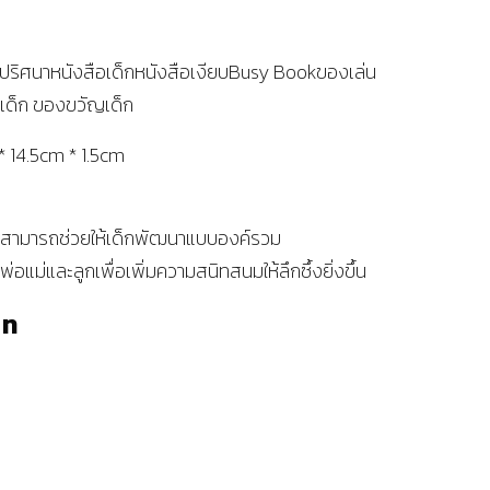
ือปริศนาหนังสือเด็กหนังสือเงียบBusy Bookของเล่น
เด็ก ของขวัญเด็ก
 14.5cm * 1.5cm
ะสามารถช่วยให้เด็กพัฒนาแบบองค์รวม
พ่อแม่และลูกเพื่อเพิ่มความสนิทสนมให้ลึกซึ้งยิ่งขึ้น
าท