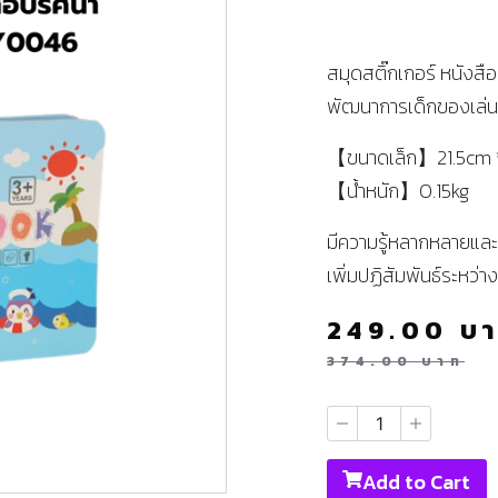
สมุดสติ๊กเกอร์ หนังส
พัฒนาการเด็กของเล่น
【ขนาดเล็ก】21.5cm *
【น้ําหนัก】0.15kg
มีความรู้หลากหลายแล
เพิ่มปฏิสัมพันธ์ระหว่าง
249.00
บ
374.00
บาท
Add to Cart