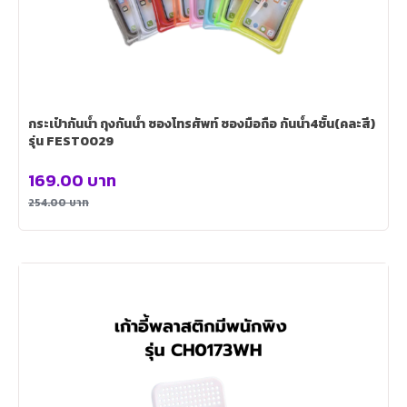
กระเป๋ากันน้ำ ถุงกันน้ำ ซองโทรศัพท์ ซองมือถือ กันน้ำ4ชั้น(คละสี)
รุ่น FEST0029
169.00
บาท
254.00
บาท