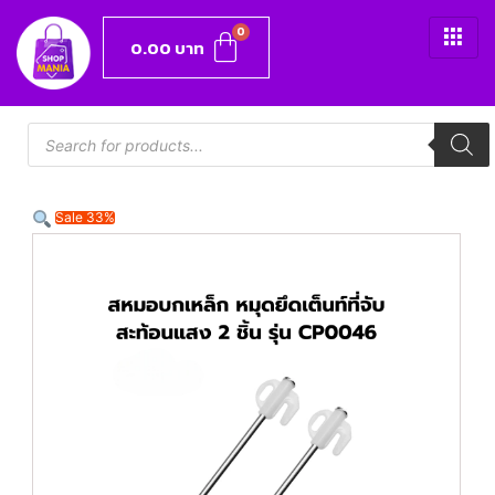
0.00
บาท
Sale 33%