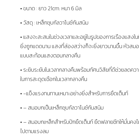
• ขนาด : ยาว 21cm. หนา 6 มิล
• วัสดุ : เหล็กชุบกัลวาไนซ์กันสนิม
• แสงจะสะสมในช่วงเวลาและอยู่ในรูปของการเรืองแสงในที
ยิ่งถูกแดดนาน แสงที่ส่องสว่างก็จะยิ่งยาวนานขึ้น หัวสมอ
แบบสะท้อนแสงตอนกลางคืน
• ระยิบระยับในเวลากลางคืนพร้อมทัศนวิสัยที่ดีช่วยลดควา
ในการสะดุดเชือกในเวลากลางคืน
• -แข็งแรงทนทานเหมาะอย่างยิ่งสำหรับการยึดเต็นท์
• – สมอบกเป็นเหล็กชุบกัลวาไนซ์กันสนิม
• – สมอบกเหล็กสำหรับปักยึดเต็นท์ ยึดฟลายชีทให้มั่นคงไ
ไปตามแรงลม