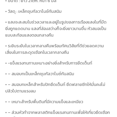
• ขนาด : ยาว 21cm. หนา 6 มิล
• วัสดุ : เหล็กชุบกัลวาไนซ์กันสนิม
• แสงจะสะสมในช่วงเวลาและอยู่ในรูปของการเรืองแสงในที่มืด
ยิ่งถูกแดดนาน แสงที่ส่องสว่างก็จะยิ่งยาวนานขึ้น หัวสมอเป็น
แบบสะท้อนแสงตอนกลางคืน
• ระยิบระยับในเวลากลางคืนพร้อมทัศนวิสัยที่ดีช่วยลดความ
เสี่ยงในการสะดุดเชือกในเวลากลางคืน
• -แข็งแรงทนทานเหมาะอย่างยิ่งสำหรับการยึดเต็นท์
• – สมอบกเป็นเหล็กชุบกัลวาไนซ์กันสนิม
• – สมอบกเหล็กสำหรับปักยึดเต็นท์ ยึดฟลายชีทให้มั่นคงไม่
ปลิวไปตามแรงลม
• – เหมาะสำหรับพื้นดินที่มีความแข็งและเหนียว
• – ส่วนหัวทำจากพลาสติกแข็งแรงทนทานเพื่อให้เกี่ยวยึดเชือก