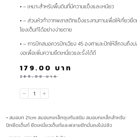
• – เหมาะสำหรับพื้นดินที่มีความแข็งและเหนียว
• – ส่วนหัวทำจากพลาสติกแข็งแรงทนทานเพื่อให้เกี่ยวยึด
โยงเต็นท์ได้อย่างง่ายดาย
• – การปักสมอควรปักเฉียง 45 องศาและปักให้ลึกจนถึงป
งอเพื่อเพิ่มความยึดเหนี่ยวและรั้งได้ดี
179.00
บาท
269.00
บาท
• สมอบก 21cm สมอบกเหล็กชุบกันสนิม สมอบกเหล็กสำหรับ
ปักยึดเต็นท์ ยึดเหนี่ยวเต็นท์และฟลายชีทมั่นคงไม่ปลิว