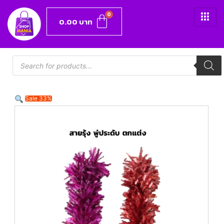
0.00
บาท
Sale 33%